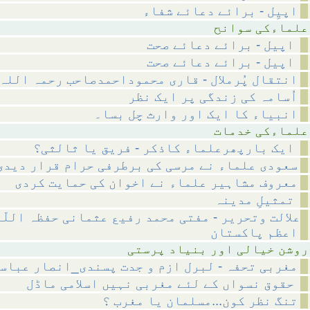
اپیِل - برائے دعائے شفاء
 سوانح
اپیل - برائے دعائے صحت
اپیل - برائے دعائے صحت
انتقال پُرملال - قاری محموداحمدصاحب رحمہ اللہ
اُسامہ کی زندگی پر ایک نظر
انبیاء کا ایک اور وارث چل بسا۔
 خدمات
ایک بارپھرعلماء کاذکر - فریق یا ثالثی؟
سعودی علماء نے مرسی کی برطرفی حرام قرار دیدی
معروف مشاہیر علماء نے اخوان کی حمایت کردی
تمثیلِ مدینہ
علالت وتحریر - مفتی محمد رفیع عثمانی حفظہ اللّ
اعظم پاکستان
ر بنیاد پرستی
مغربی تحفہ - لبرل ازم و جدت پسندی_انصار عباس
حقوق نسواں کے لئے مغربی نہیں اسلامی ماڈل
تنگ نظر کون...مسلمان یا مغرب ؟