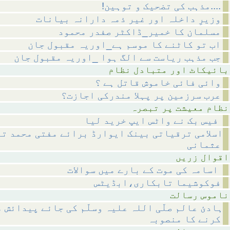
!مذہب کی تضحیک و توہین....
وزیرِ داخلہ اور غیر ذمہ دارانہ بیانات
مسلمان کا خمیر_ڈاکٹر صفدر محمود
اب تو کاٹنے کا موسم ہے_اوریہ مقبول جان
جب مذہب ریاست سے الگ ہوا _اوریہ مقبول جان
متبادل نظام
وائی فائی خاموش قاتل ہے ؟
عرب سرزمین پر پہلا مندرکی اجازت؟
 پر تبصرہ
فیس بک نے واٹس ایپ خرید لیا
اسلامی ترقیاتی بینک ایوارڈ برائے مفتی محمد تق
عثمانی
 زریں
اسامہ کی موت کے بارے میں سوالات
فوکوشیما تابکاری،ابڈیٹس
رسالت
ہادئ عالم صلّی اللہ علیہ وسلّم کی جائے پیدائش 
کرنے کا منصوبہ