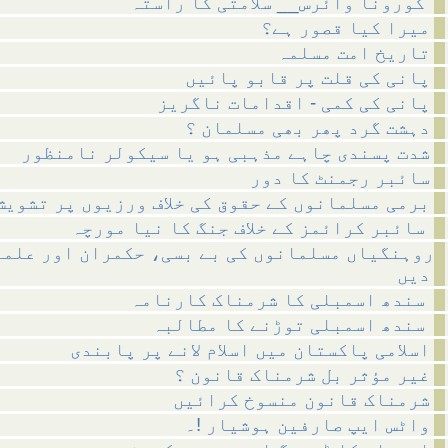
کورونا وائرس__ سلامتی کا راستہ
میرا کیا قصور ہے؟
تاریخ امت مسلمہ
پانی کی قلت پر قابو پائیں
پانی کی کمی - اقدامات ناگریز
دہشت گرد پھر بھی مسلمان ؟
شدت پسندی چاہے مذہبی ہو یا سیکولر نامنظور
سائبر رجمنٹ کا دور
برمی مسلمانوں کے حقوق کی خلاف ورزیوں پر تشویش
سائبر کرائمز کے خلاف جنگ کا نیا مورچہ
روہنگیاں مسلمانوں کی بے بسی، حکمران اور علما
دیں
سندھ اسمبلی کا شرمناک کارنامہ
سندھ اسمبلی توڑنے کا مطالبہ
اسلامی پاکستان میں اسلام لانے پر پابندی
غیر مؤثر بل شرمناک قانون ؟
شرمناک قانون منسوخ کرائیں
واٹس ایپ صارفین ہوشیار !۔