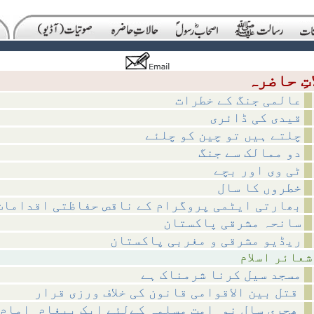
عالمی جنگ کے خطرات
قیدی کی ڈائری
چلتے ہیں تو چین کو چلئے
دو ممالک سے جنگ
ٹی وی اور بچے
خطروں کا سال
بھارتی ایٹمی پروگرام کے ناقص حفاظتی اقدامات
سانحہ مشرقی پاکستان
ریڈیو مشرقی و مغربی پاکستان
اسلام
مسجد سیل کرنا شرمناک ہے
قتل بین الاقوامی قانون کی خلاف ورزی قرار
ھجری سالِ نو_امتِ مسلمہ کےلئے ایک پیغام_امامِ حرم