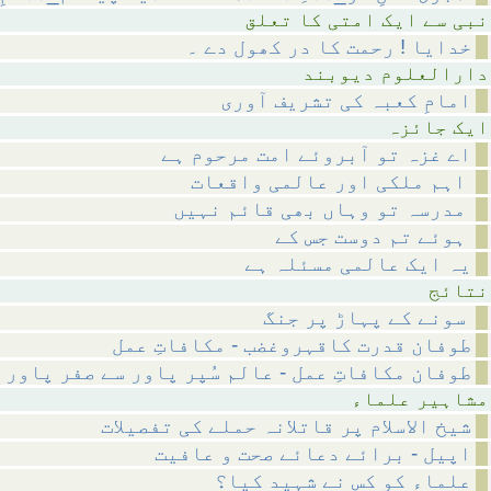
متی کا تعلق
خدایا ! رحمت کا در کھول دے ۔
م دیوبند
امامِ کعبہ کی تشریف آوری
ائزہ
اے غزہ تو آبروئے امت مرحوم ہے
اہم ملکی اور عالمی واقعات
مدرسہ تو وہاں بھی قائم نہیں
ہوئے تم دوست جس کے
یہ ایک عالمی مسئلہ ہے
ئج
سونے کے پہاڑ پر جنگ
طوفان قدرت کاقہروغضب - مکافاتِ عمل
طوفان مکافاتِ عمل - عالم سُپر پاور سے صفر پاور 
 علماء
شیخ الاسلام پر قاتلانہ حملے کی تفصیلات
اپیل - برائے دعائے صحت و عافیت
علماء کو کس نے شہید کیا؟