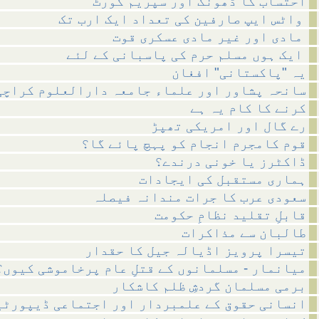
احتساب کا ڈھونگ اور سپریم کورٹ
واٹس ایپ صارفین کی تعداد ایک ارب تک
مادی اور غیر مادی عسکری قوت
ایک ہوں مسلم حرم کی پاسبانی کے لئے
یہ "پاکستانی" افغان
سانحہ پشاور اور علماء جامعہ دارالعلوم کراچی
کرنے کا کام یہ ہے
رے گال اور امریکی تھپڑ
قوم کامجرم انجام کو پہچ پائے گا؟
ڈاکٹرز یا خونی درندے؟
ہماری مستقبل کی ایجادات
سعودی عرب کا جرات مندانہ فیصلہ
قابلِ تقلید نظامِ حکومت
طالبان سے مذاکرات
تیسرا پرویز اڈیالہ جیل کا حقدار
میانمار - مسلمانوں کے قتلِ عام پرخاموشی کیوں؟
برمی مسلمان گردشِ ظلم کاشکار
انسانی حقوق کے علمبردار اور اجتماعی ڈیپورٹی