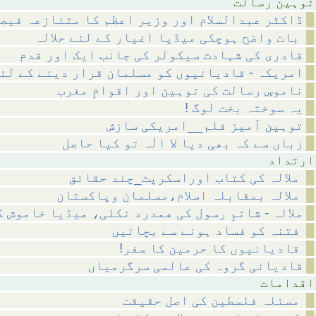
رسالت
ڈاکٹر عبدالسلام اور وزیر اعظم کا متنازعہ فیص
بات واضح ہوچکی میڈیا اغیار کے لئے حلالہ
قادری کی شہادت سیکولر کی جانب ایک اور قدم
امریکہ - قادیانیوں کو مسلمان قرار دینے کے لئ
ناموسِ رسالت کی توہین اور اقوامِ مغرب
! یہ سوختہ بخت لوگ
توہین آمیز فلم__امریکی سازش
زباں سے کہ بھی دیا لا الٰہ تو کیا حاصل
داد
ملالہ کی کتاب اوراسکرپٹ_چند حقائق
ملالہ بمقابلہ اسلام،مسلمان وپاکستان
ملالہ - شاتمِ رسول کی ھمدرد نکلی، میڈیا خاموش 
فتنہ کو فساد ہونے سے بچائیں
!قادیانیوں کا حرمین کا سفر
قادیانی گروہ کی عالمی سرگرمیاں
مات
مسئلہ فلسطین کی اصل حقیقت