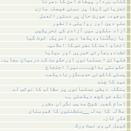
کتاب بردار پیغام امن کا دھرنا
تجزیاتی ڈیٹا پر مبنی فیصلہ سازی
موجودہ صورتِ حال پر دستورالعمل
علمِ دین اور روایتی دانشور
آزاد ملکوں میں آزادی کی تحریکیں
یا رب!سُنا،دیکھا دیں امریکہ ٹوٹ گیا
اتحادِ امت کانفرنس کا اعلامیہ
تشدد،بھارتی خبریں اور میڈیا
فلپائن - مسلمانوں اورحکومت کے درمیان معاہدہ
حکومتی مذاق........میرا احتجاج
پستی کاکوئی حدسےگزرنادیکھے
عید کا چند
بنگلہ دیشی مسلمانوں پر مظالم کا نوٹس لے
آنکھ جو کچھ دیکھتی ہے
امامِ کعبہ شیخ سدیس نگراں مقرر
سلالہ کا بدلہ__سلطنتوں کا قبرستان
فکرِ تازہ
کیبل ٹی وی نیٹ ورک