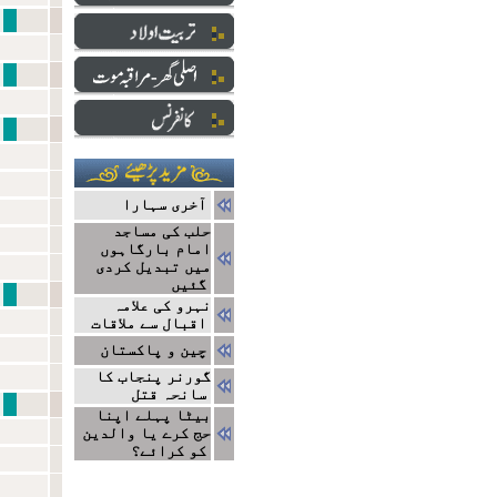
نبی سے ایک ا
دارالعلو
ایک ج
آخری سہارا
حلب کی مساجد
امام بارگاہوں
میں تبدیل کردی
گئیں
نتا
نہرو کی علامہ
اقبال سے ملاقات
چین و پاکستان
گورنر پنجاب کا
سانحہ قتل
مشاہیر
بیٹا پہلے اپنا
حج کرے یا والدین
کو کرائے؟