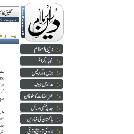
فہرست
->
یہ رضاکارانہ کسمپرسی ہے