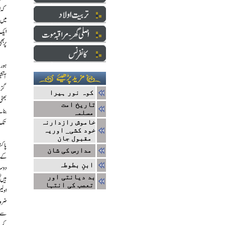
کوہ نور ہیرا
تاریخ امت
مسلمہ
خاموش رازدارنہ
خود کشی_ اوریہ
مقبول جان
مدارس کی شان
ابنِ بطوطہ
بد دیانتی اور
تعصب کی انتہا