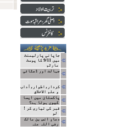
جاپانی پارلیمنٹ
میں 9/11 کا پوسٹ
مارٹم
جہالت اور ڈھٹائی
کردار،اطوار،آداب
و علم الاخلاق
پاکستان میں ایسا
کیوں ہوتا ہے؟
! قبر کی تیاری کر
لو
دعاءِ انس بن مالک
رضی اللہ عنہ