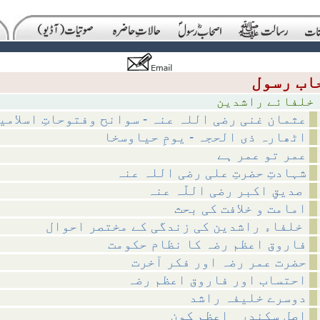
فائے راشدین
عثمان غنی رضی اللہ عنہ - سوانح وفتوحاتِ اسلامی
اٹھارہ ذی الحجہ - یومِ حیاوسخا
عمر تو عمر ہے
شہادتِ حضرتِ علی رضی اللہ عنہ
صدیقِ اکبر رضی اللّہ عنہ
امامت و خلافت کی بحث
خلفاء راشدین کی زندگی کے مختصر احوال
فاروق اعظم رضہ کا نظام حکومت
حضرت عمر رضہ اور فکر آخرت
احتساب اور فاروق اعظم رضہ
دوسرے خلیفہ راشد
اصل سکندر ِ اعظم کون