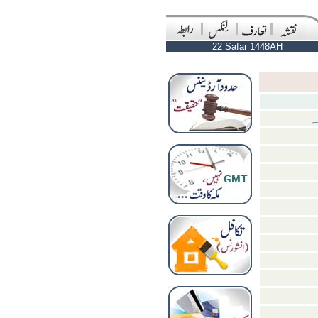
22 Safar 1448AH
ہ