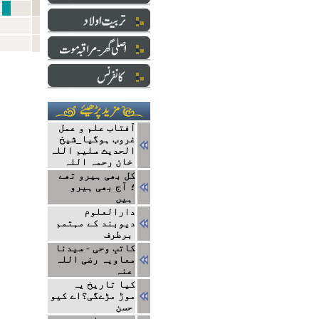
توہین 
آفتاب علم و عمل
غروب ہوگیا_شیخ
الحدیث سلیم اللہ
خان رحمہ اللہ
کل بھی ہیرو تھے
؛ آج بھی ہیرو
ہیں
دارالعلوم
دیوبند کے مہتمم
برطرف
کاتبِ وحی - سیدنا
معاویہ رضی اللہ
عنہ
کیا تاریخ یہ
موڑ مڑےگی؟اے کیو
حسن