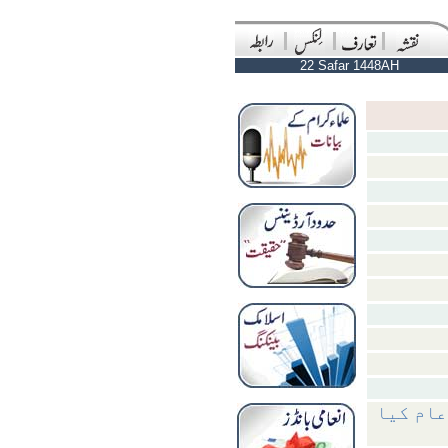
22 Safar 1448AH
 عام کیا