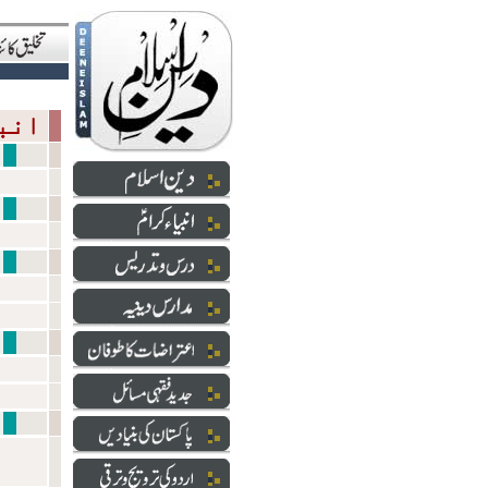
انبیاءکرام علیھم السلام
شعائر 
آمدِ 
انبیاءکرام علیھم الس
نبی سے ایک ا
ناموس 