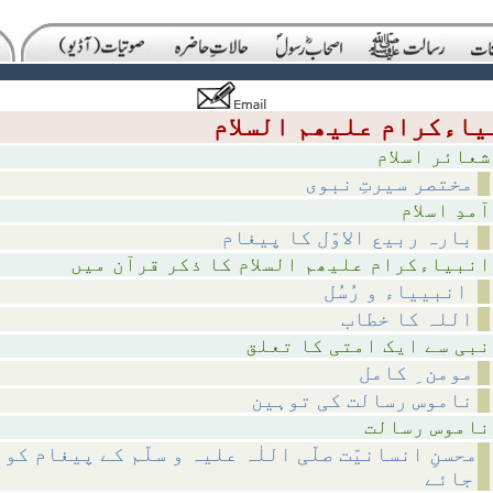
اسلام
مختصر سیرتِ نبوی
اسلام
بارہ ربیع الاوّل کا پیغام
لام کا ذکر قرآن میں
انبییاء و رُسُل
اللہ کا خطاب
متی کا تعلق
مومن ِ کامل
ناموس رسالت کی توہین
رسالت
محسنِ انسانیّت صلّی اللٰہ علیہ و سلّم کے پیغام کو
جائے