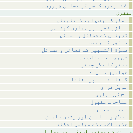
لائبریری کلچر کی بحالی ضروری ہے
رق
نماز کی بعض اہم کوتاہیاں
نماز ِ فجر اور ہماری کوتاہی
قربانی کے فضائل و مسائل
داڑھی کا وجوب
صلوٰة التسبیح کے فضائل و مسائل
ٹی وی اور عذاب قبر
سستی کا علاج چستی
خواتین کا پردہ
گانا سننا اور سنانا
نوبل قران
حج کی تیاری
مناجات مقبول
تحفہ رمضان
اسلام و مسلمان اور رشدی سلمان
حکیم الامت کے سیاسی افکار
طریقے اور مسائل