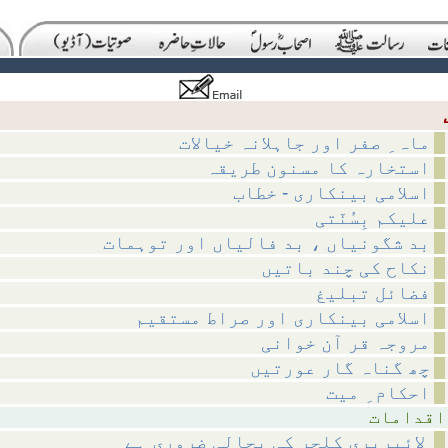
ماہ ِ صفر اور جاہلانہ خیالات
استخارہ کا مسنون طریقہ
اسلامی بینکاری - خطاب
علیکم بِسُنّتی
بد شگونیاں ، بد فالیاں اور توہمات
نکاح کی چند باتیں
فضائل تبلیغ
اسلامی بینکاری اور صراط مستقیم
مروجہ قر آن خوانی
چھ گناہ گار عورتیں
احکام ِ میت
مات
لائبریری کلچر کی بحالی ضروری ہے