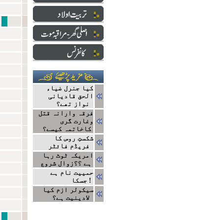
متف
کیا جنرل ضیاء
الحق قادیانی
نواز تھے؟
فرقہ وارانہ قتل
وغارت گری
کاخاتمہ کیسے؟
شکستِ روس کا
فریڈم فائٹر
امریکہ ٹوٹ رہا
ہے ؟؟زوال شروع
حمییت نام ہے
جسکا !
سیکولر ازم کیا
لادینیت ہے؟
فرائض کے مسنون 