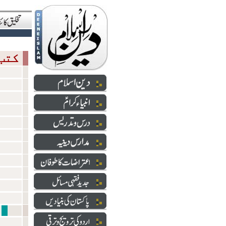
کتب
اقدا