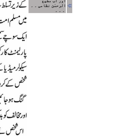
اور اب مطیع
الرحمٰن نظامی ۔ ۔
۔ ۔ ۔