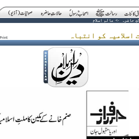
تِ حاضرہ
->
عالم اسلام