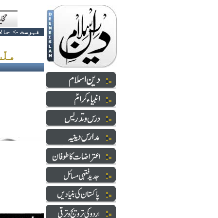
فہرست
->
حالا
ملّت اسلامیہ کو انتباہ