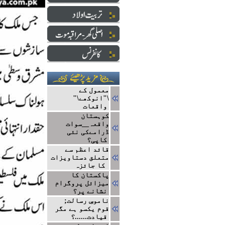
معمول کے
\"انوکھے\"
واقعات
کوہستان
واقعہ__سوات
ڈرامےکی نئی
کاپی؟
قائد اعظم سے
متعلق دستاویزات
کا جائزہ
پاکستان کا
میزائل پروگرام
نشانے پر؟
ناموسِ رسالت;
قوم یکسو ہے مگر
قیادت......؟