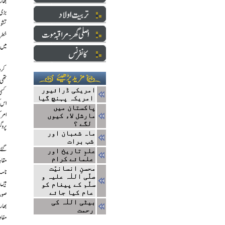
امریکی ڈرائیور
امریکہ پہنچ گیا
پاکستان میں
مارشل لاء کیوں
لگے ؟
ماہ شعبان اور
شب برات
علمِ تاریخ اور
علمائے کرام
محسنِ انسانیّت
صلّی اللٰہ علیہ و
سلّم کے پیغام کو
عام کیا جائے
بیٹی اللٰہ کی
رحمت