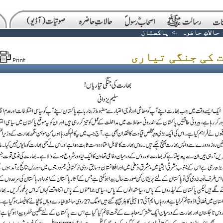
حالاتِ حاضرہ
->
پاکستان