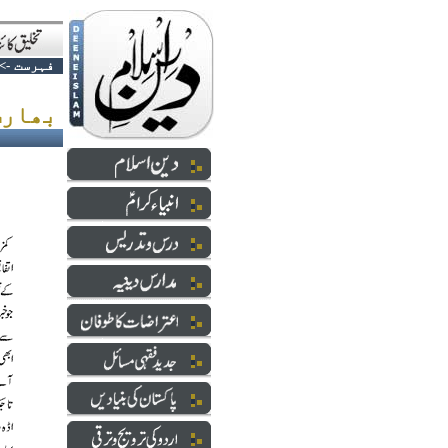
فہرست
->
بھارت کی جنگی تیاری