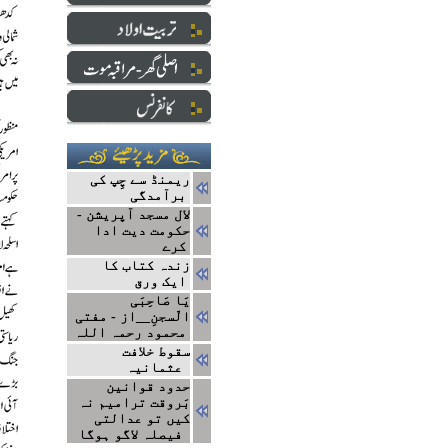
ریمنڈ سے چِپ کی
برآمدگی
لال مسجد آپریشن -
حکومت دیت ادا
کرے
زندہ کتاب کا
ایک ورق
یَا صَاحِبَی
الّسجنِ__از - مفتی
محمود رحمہ اللہ
سقوط خلافت
عثمانیہ
حدود قوانین
بَروقت ترامیم نہ
کیں تو عدالتی
فیصلہ لاگو ہوگا