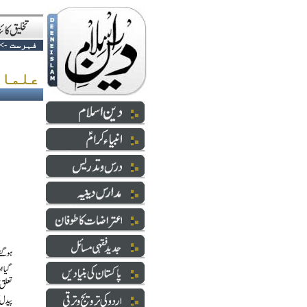
فہرست
->
علماء خاموشی توڑیں