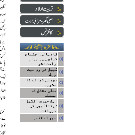
قادیانی اجتماع
کراچی پر براہِ
راست نشر
کیبل ٹی وی نیٹ
ورک
مچھلی کھانے کا
مشورہ
خنثٰی مشکل کا
مسئلہ
ایک حیرت انگیز
ٹیکنالوجی کی
دریافت
میرا مقدّمہ