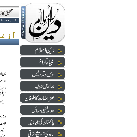
فہرست
->
!آؤ غلامی کی زنجیریں توڑ ڈالیں