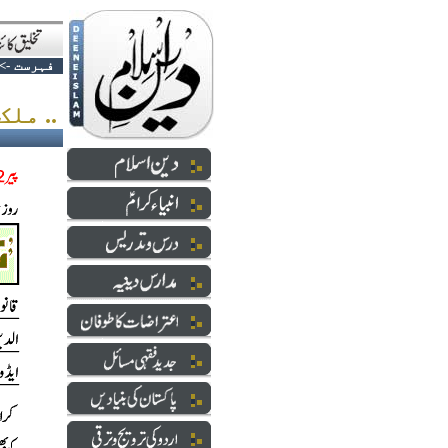
فہرست
->
ملک میں قانون نہیں ..