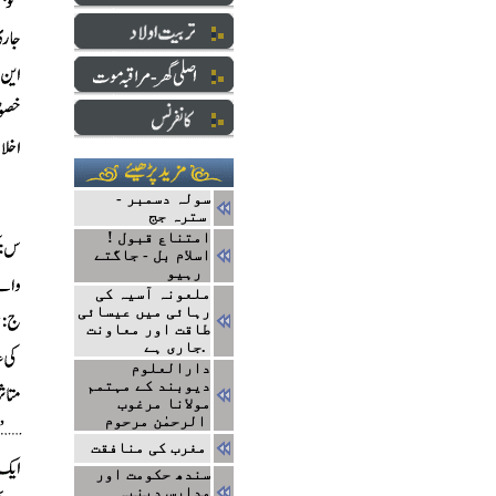
سولہ دسمبر -
سترہ جج
! امتناع قبول
اسلام بل - جاگتے
رہیو
ملعونہ آسیہ کی
رہائی میں عیسائی
طاقت اور معاونت
جاری ہے.
دارالعلوم
دیوبند کے مہتمم
مولانا مرغوب
الرحمٰن مرحوم
مغرب کی منافقت
سندھ حکومت اور
مدارس دینیہ