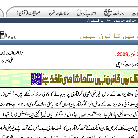
حالاتِ حاضرہ
->
پاکستان