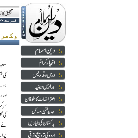
فہرست
->
وکھری ٹائپ کے بھکاری