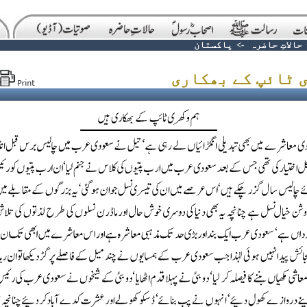
حالاتِ حاضرہ
->
پاکستان