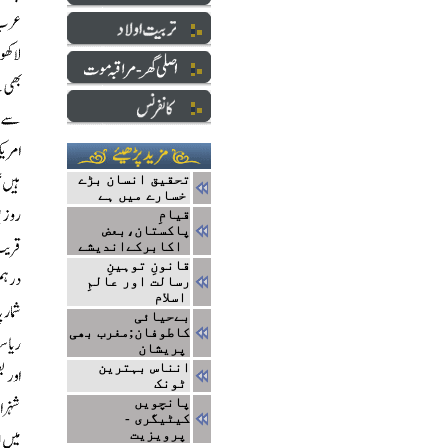
تحقیق انسان بڑے
خسارے میں ہے
قیامِ
پاکستان،بعض
اکابرکےاندیشے
قانونِ توہینِ
رسالت اور عالمِ
اسلام
بےحیائی
کاطوفان;مغرب بھی
پریشان
انناس بہترین
ٹونک
پانچویں
کیٹیگری -
پرویزیت