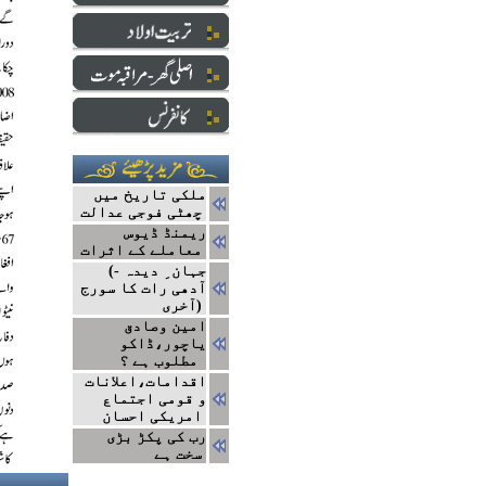
ملکی تاریخ میں
چھٹی فوجی عدالت
ریمنڈ ڈیوس
معاملے کے اثرات
(جہان ِ دیدہ -
آدھی رات کا سورج
(آخری
امین وصادق
یاچور،ڈاکو
مطلوب ہے ؟
اقدامات،اعلانات
و قومی اجتماع
امریکی احسان
رب کی پکڑ بڑی
سخت ہے