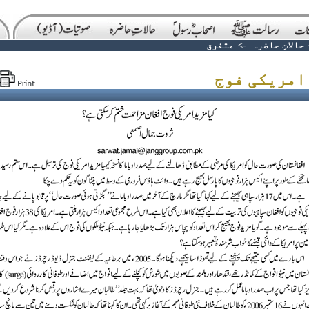
حالاتِ حاضرہ
->
متفرق