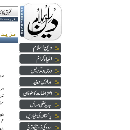
فہرست
->
مزید امریکی فوج