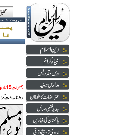
فہرست
->
حا
پسند
قانونی؟