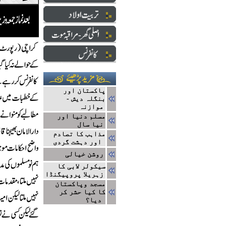
پاکستان اور
بنگلہ دیش -
موازنہ
مسلم دنیا اور
نیا سال
مذاہب کا تصادم
اور دہشت گردی
روشن خیالی
سیکولر لابی کا
زہریلا پروپیگنڈا
مسجد وپاکستان
کا کیا حشر کر
دیا؟