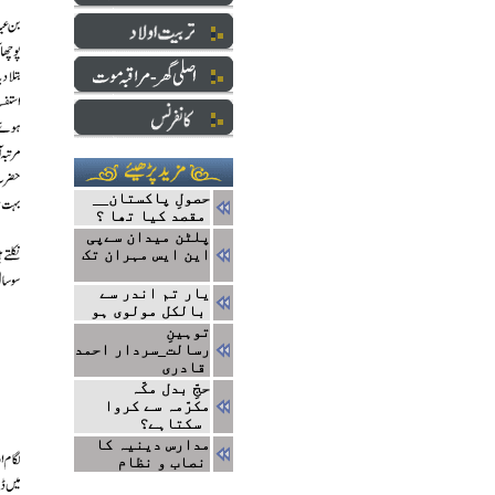
حصولِ پاکستان__
مقصد کیا تھا ؟
پلٹن میدان سےپی
این ایس مہران تک
یار تم اندر سے
بالکل مولوی ہو
توہینِ
رسالت_سردار احمد
قادری
حجِّ بدل مکّہ
مکرّمہ سے کروا
سکتاہے؟
مدارس دینیہ کا
نصاب و نظام