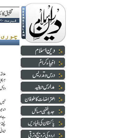
فہرست
->
چوری ڈاکہ زنی اور سینہ زوری