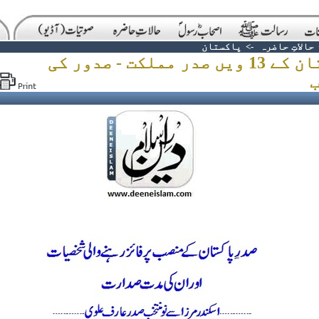
حالاتِ حاضرہ
->
پاکستان
پاکستان کے 13 ویں صدر مملکت - صدور کی