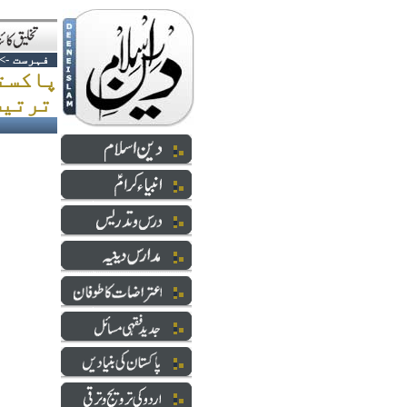
فہرست
->
ترتیب