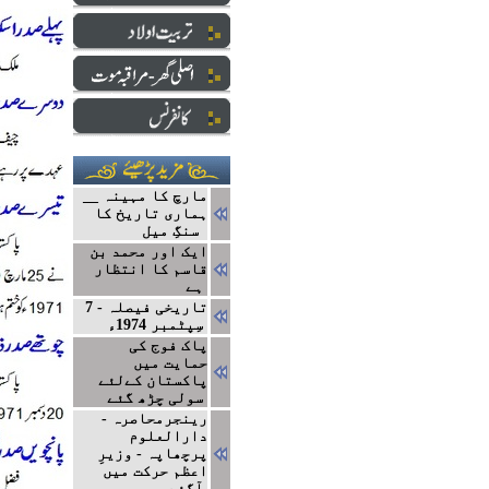
مارچ کا مہینہ __
ہماری تاریخ کا
سنگِ میل
ایک اور محمد بن
قاسم کا انتظار
ہے
تاریخی فیصلہ - 7
سِپٹمبر 1974ء
پاک فوج کی
حمایت میں
پاکستان کےلئے
سولی چڑھ گئے
رینجرمحاصرہ -
دارالعلوم
پرچھاپہ - وزیرِ
اعظم حرکت میں
آگئے