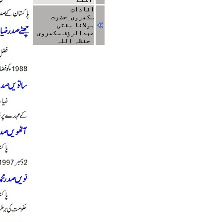
افاداتِ
سکھروی_حضرت
مولانا مفتی
عبدالرؤف سکھروی
حفظہ اللہ