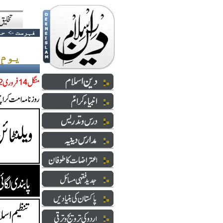
فہرست
->
حا
یومِ حیا