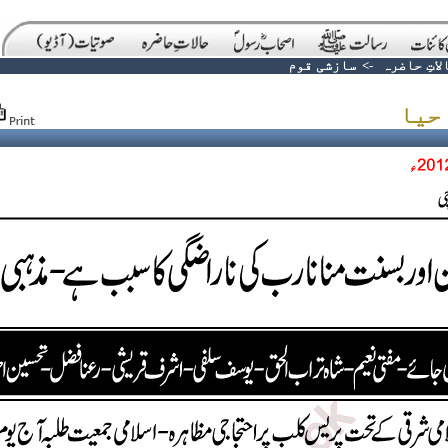
لاتِ حاضرہ
->
سازشی قوم