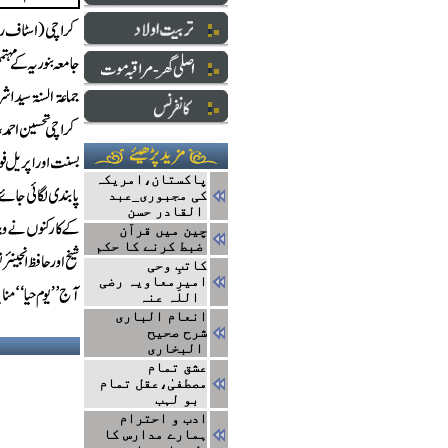
پاکستان،امریکہ
کی مجبوری_عبد
القادر حسن
چین میں قرآن
ضبط کرنے کا حکم
کاتبِ وحی
امیرِمعاویہ رضی
اللہ عنہ
انعام الباری
شرح صحیح
البخاری
عشق تمام
مصطفیٰ،عقل تمام
بو لہب
ادب و احترام
ہمارے مدارس کا