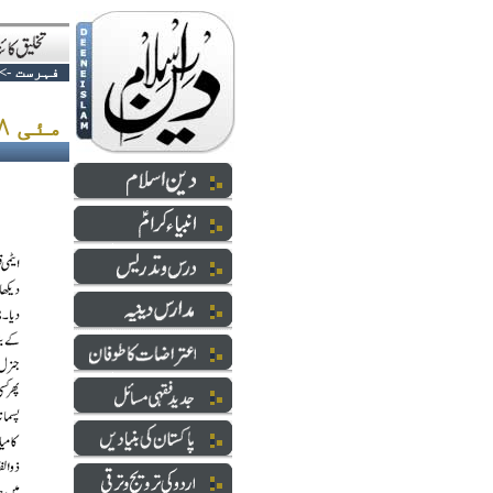
فہرست
->
مئی ۲۸ ۔ کس بات کی خوشی