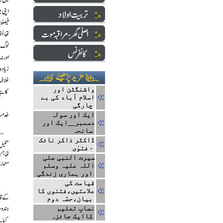
واشنگٹن اور
اسلام آباد کی بے
چارگی
ایک اور سولہ
دسمبر__ایک اور
سانحہ
ڈاکٹر ذاکر نائک
- فتوٰی
سیرت النبی صلی
اللہ علیہ وسلم
اور ہماری زندگی
قیامت کی
علامتیں،فتنوں کا
بیان،حصّہ دوم
نصابِ تعلیم
کاایک جائزہ