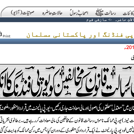
لاتِ حاضرہ
->
سازشی قوم