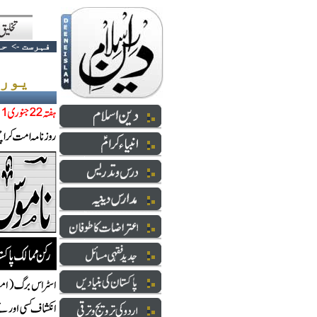
فہرست
->
حا
یورپی فنڈنگ اور پاکستانی مسلمان