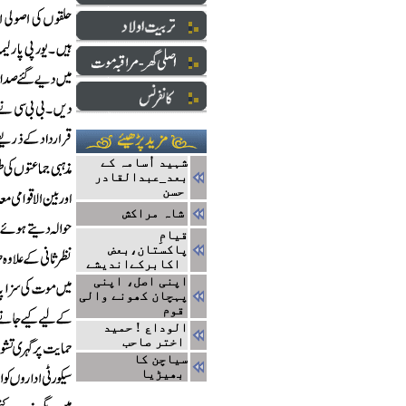
شہید اُسامہ کے
بعد_عبدالقادر
حسن
شاہ مراکش
قیامِ
پاکستان،بعض
اکابرکےاندیشے
اپنی اصل، اپنی
پہچان کھونے والی
قوم
الوداع ! حمید
اختر صاحب
سیاچن کا
بھیڑیا