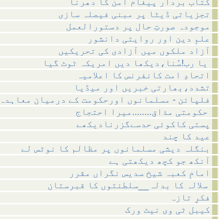
کتاب بردار پیغام امن کا دھرنا
تجزیاتی ڈیٹا پر مبنی فیصلہ سازی
موجودہ صورتِ حال پر دستورالعمل
علمِ دین اور روایتی دانشور
آزاد ملکوں میں آزادی کی تحریکیں
یا رب!سُنا،دیکھا دیں امریکہ ٹوٹ گیا
اتحادِ امت کانفرنس کا اعلامیہ
تشدد،بھارتی خبریں اور میڈیا
فلپائن - مسلمانوں اورحکومت کے درمیان معاہدہ
حکومتی مذاق........میرا احتجاج
پستی کاکوئی حدسےگزرنادیکھے
عید کا چند
بنگلہ دیشی مسلمانوں پر مظالم کا نوٹس لے
آنکھ جو کچھ دیکھتی ہے
امامِ کعبہ شیخ سدیس نگراں مقرر
سلالہ کا بدلہ__سلطنتوں کا قبرستان
فکرِ تازہ
کیبل ٹی وی نیٹ ورک