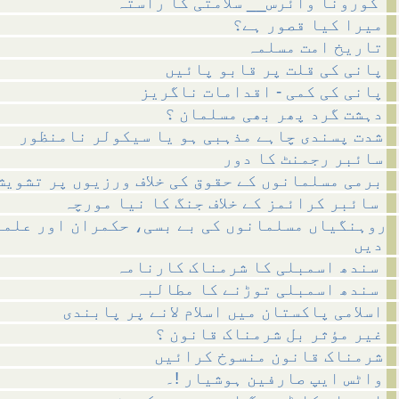
کورونا وائرس__ سلامتی کا راستہ
میرا کیا قصور ہے؟
تاریخ امت مسلمہ
پانی کی قلت پر قابو پائیں
پانی کی کمی - اقدامات ناگریز
دہشت گرد پھر بھی مسلمان ؟
شدت پسندی چاہے مذہبی ہو یا سیکولر نامنظور
سائبر رجمنٹ کا دور
برمی مسلمانوں کے حقوق کی خلاف ورزیوں پر تشویش
سائبر کرائمز کے خلاف جنگ کا نیا مورچہ
روہنگیاں مسلمانوں کی بے بسی، حکمران اور علما
دیں
سندھ اسمبلی کا شرمناک کارنامہ
سندھ اسمبلی توڑنے کا مطالبہ
اسلامی پاکستان میں اسلام لانے پر پابندی
غیر مؤثر بل شرمناک قانون ؟
شرمناک قانون منسوخ کرائیں
واٹس ایپ صارفین ہوشیار !۔