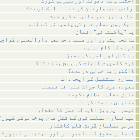
احتساب کا ڈھونگ اور سپریم کورٹ
واٹس ایپ صارفین کی تعداد ایک ارب تک
مادی اور غیر مادی عسکری قوت
ایک ہوں مسلم حرم کی پاسبانی کے لئے
یہ "پاکستانی" افغان
سانحہ پشاور اور علماء جامعہ دارالعلوم کراچی
کرنے کا کام یہ ہے
رے گال اور امریکی تھپڑ
قوم کامجرم انجام کو پہچ پائے گا؟
ڈاکٹرز یا خونی درندے؟
ہماری مستقبل کی ایجادات
سعودی عرب کا جرات مندانہ فیصلہ
قابلِ تقلید نظامِ حکومت
طالبان سے مذاکرات
تیسرا پرویز اڈیالہ جیل کا حقدار
میانمار - مسلمانوں کے قتلِ عام پرخاموشی کیوں؟
برمی مسلمان گردشِ ظلم کاشکار
انسانی حقوق کے علمبردار اور اجتماعی ڈیپورٹی