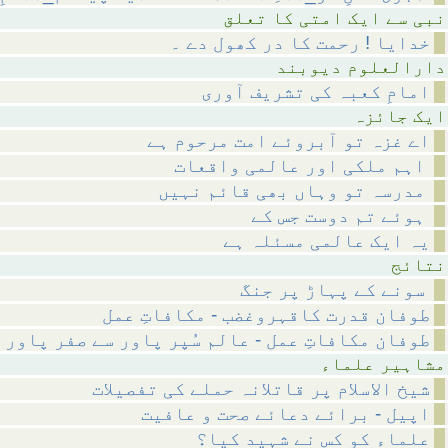
متی کا تعلق
خدایا ! رحمت کا در کھول دے ۔
م دیوبند
امامِ کعبہ کی تشریف آوری
ائزہ
اے غزہ تو آبروئے امت مرحوم ہے
اہم ملکی اور عالمی واقعات
مدرسہ تو وہاں بھی قائم نہیں
ہوئے تم دوست جس کے
یہ ایک عالمی مسئلہ ہے
ئج
سونے کے پہاڑ پر جنگ
طوفان قدرت کاقہروغضب - مکافاتِ عمل
طوفان مکافاتِ عمل - عالم سُپر پاور سے صفر پاور 
 علماء
شیخ الاسلام پر قاتلانہ حملے کی تفصیلات
اپیل - برائے دعائے صحت و عافیت
علماء کو کس نے شہید کیا؟