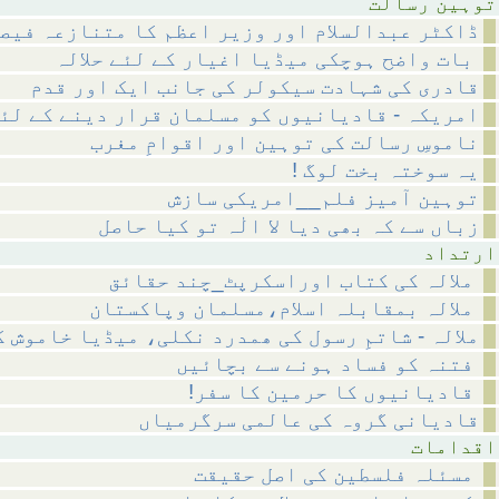
رسالت
ڈاکٹر عبدالسلام اور وزیر اعظم کا متنازعہ فیص
بات واضح ہوچکی میڈیا اغیار کے لئے حلالہ
قادری کی شہادت سیکولر کی جانب ایک اور قدم
امریکہ - قادیانیوں کو مسلمان قرار دینے کے لئ
ناموسِ رسالت کی توہین اور اقوامِ مغرب
! یہ سوختہ بخت لوگ
توہین آمیز فلم__امریکی سازش
زباں سے کہ بھی دیا لا الٰہ تو کیا حاصل
داد
ملالہ کی کتاب اوراسکرپٹ_چند حقائق
ملالہ بمقابلہ اسلام،مسلمان وپاکستان
ملالہ - شاتمِ رسول کی ھمدرد نکلی، میڈیا خاموش 
فتنہ کو فساد ہونے سے بچائیں
!قادیانیوں کا حرمین کا سفر
قادیانی گروہ کی عالمی سرگرمیاں
مات
مسئلہ فلسطین کی اصل حقیقت