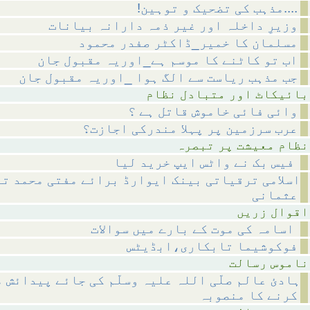
!مذہب کی تضحیک و توہین....
وزیرِ داخلہ اور غیر ذمہ دارانہ بیانات
مسلمان کا خمیر_ڈاکٹر صفدر محمود
اب تو کاٹنے کا موسم ہے_اوریہ مقبول جان
جب مذہب ریاست سے الگ ہوا _اوریہ مقبول جان
متبادل نظام
وائی فائی خاموش قاتل ہے ؟
عرب سرزمین پر پہلا مندرکی اجازت؟
 پر تبصرہ
فیس بک نے واٹس ایپ خرید لیا
اسلامی ترقیاتی بینک ایوارڈ برائے مفتی محمد تق
عثمانی
 زریں
اسامہ کی موت کے بارے میں سوالات
فوکوشیما تابکاری،ابڈیٹس
رسالت
ہادئ عالم صلّی اللہ علیہ وسلّم کی جائے پیدائش 
کرنے کا منصوبہ