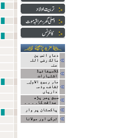
نبی سے ایک ا
دارالعلو
ایک ج
دعاءِ انس بن
مالک رضی اللہ
عنہ
کلاسیفائیڈ
اشتہارات
نتا
ماہِ ربیع الاول_
تقاضے وذمہ
داریاں
سبق پھر پڑھ
صداقت کا۔ ۔ ۔ ۔
پاکستان پر وار
مشاہیر
ترکی اور مولانا