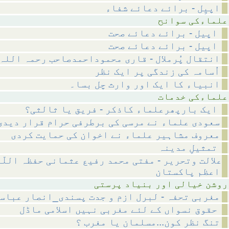
اپیِل - برائے دعائے شفاء
 سوانح
اپیل - برائے دعائے صحت
اپیل - برائے دعائے صحت
انتقال پُرملال - قاری محموداحمدصاحب رحمہ اللہ
اُسامہ کی زندگی پر ایک نظر
انبیاء کا ایک اور وارث چل بسا۔
 خدمات
ایک بارپھرعلماء کاذکر - فریق یا ثالثی؟
سعودی علماء نے مرسی کی برطرفی حرام قرار دیدی
معروف مشاہیر علماء نے اخوان کی حمایت کردی
تمثیلِ مدینہ
علالت وتحریر - مفتی محمد رفیع عثمانی حفظہ اللّ
اعظم پاکستان
ر بنیاد پرستی
مغربی تحفہ - لبرل ازم و جدت پسندی_انصار عباس
حقوق نسواں کے لئے مغربی نہیں اسلامی ماڈل
تنگ نظر کون...مسلمان یا مغرب ؟