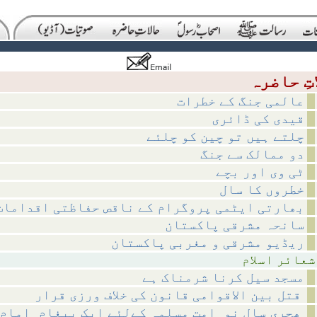
عالمی جنگ کے خطرات
قیدی کی ڈائری
چلتے ہیں تو چین کو چلئے
دو ممالک سے جنگ
ٹی وی اور بچے
خطروں کا سال
بھارتی ایٹمی پروگرام کے ناقص حفاظتی اقدامات
سانحہ مشرقی پاکستان
ریڈیو مشرقی و مغربی پاکستان
اسلام
مسجد سیل کرنا شرمناک ہے
قتل بین الاقوامی قانون کی خلاف ورزی قرار
ھجری سالِ نو_امتِ مسلمہ کےلئے ایک پیغام_امامِ حرم