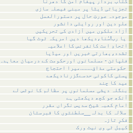
کتاب بردار پیغام امن کا دھرنا
تجزیاتی ڈیٹا پر مبنی فیصلہ سازی
موجودہ صورتِ حال پر دستورالعمل
علمِ دین اور روایتی دانشور
آزاد ملکوں میں آزادی کی تحریکیں
یا رب!سُنا،دیکھا دیں امریکہ ٹوٹ گیا
اتحادِ امت کانفرنس کا اعلامیہ
تشدد،بھارتی خبریں اور میڈیا
فلپائن - مسلمانوں اورحکومت کے درمیان معاہدہ
حکومتی مذاق........میرا احتجاج
پستی کاکوئی حدسےگزرنادیکھے
عید کا چند
بنگلہ دیشی مسلمانوں پر مظالم کا نوٹس لے
آنکھ جو کچھ دیکھتی ہے
امامِ کعبہ شیخ سدیس نگراں مقرر
سلالہ کا بدلہ__سلطنتوں کا قبرستان
فکرِ تازہ
کیبل ٹی وی نیٹ ورک