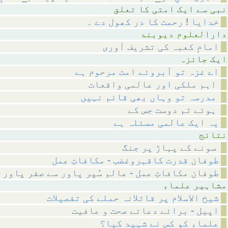
متی کا تعلق
خدایا ! رحمت کا در کھول دے ۔
م دیوبند
امامِ کعبہ کی تشریف آوری
ائزہ
اے غزہ تو آبروئے امت مرحوم ہے
اہم ملکی اور عالمی واقعات
مدرسہ تو وہاں بھی قائم نہیں
ہوئے تم دوست جس کے
یہ ایک عالمی مسئلہ ہے
ئج
سونے کے پہاڑ پر جنگ
طوفان قدرت کاقہروغضب - مکافاتِ عمل
طوفان مکافاتِ عمل - عالم سُپر پاور سے صفر پاور 
 علماء
شیخ الاسلام پر قاتلانہ حملے کی تفصیلات
اپیل - برائے دعائے صحت و عافیت
علماء کو کس نے شہید کیا؟