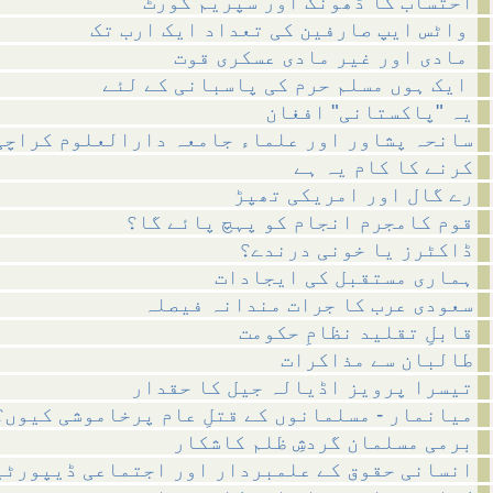
احتساب کا ڈھونگ اور سپریم کورٹ
واٹس ایپ صارفین کی تعداد ایک ارب تک
مادی اور غیر مادی عسکری قوت
ایک ہوں مسلم حرم کی پاسبانی کے لئے
یہ "پاکستانی" افغان
سانحہ پشاور اور علماء جامعہ دارالعلوم کراچی
کرنے کا کام یہ ہے
رے گال اور امریکی تھپڑ
قوم کامجرم انجام کو پہچ پائے گا؟
ڈاکٹرز یا خونی درندے؟
ہماری مستقبل کی ایجادات
سعودی عرب کا جرات مندانہ فیصلہ
قابلِ تقلید نظامِ حکومت
طالبان سے مذاکرات
تیسرا پرویز اڈیالہ جیل کا حقدار
میانمار - مسلمانوں کے قتلِ عام پرخاموشی کیوں؟
برمی مسلمان گردشِ ظلم کاشکار
انسانی حقوق کے علمبردار اور اجتماعی ڈیپورٹی