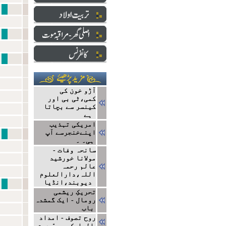
نبی سے ایک ا
دارالعلو
ایک ج
آڑو خون کی
کمی،ٹی بی اور
کینسر سے بچاتا
ہے
امریکی تہذیب
اپنےخنجرسے آپ
نتا
ہی۔ ۔
سانحہ وفات -
مولانا خورشید
عالم رحمہ
اللہ،دارالعلوم
دیوبند،انڈیا
مشاہیر
تحریکِ ریشمی
رومال - ایک گمشدہ
باب
روح تصوف - امداد
السلوک، حصہّ دوم