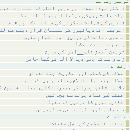
رسالت
ڈاکٹر عبدالسلام اور وزیر اعظم کا متنازعہ فیص
بات واضح ہوچکی میڈیا اغیار کے لئے حلالہ
قادری کی شہادت سیکولر کی جانب ایک اور قدم
امریکہ - قادیانیوں کو مسلمان قرار دینے کے لئ
ناموسِ رسالت کی توہین اور اقوامِ مغرب
! یہ سوختہ بخت لوگ
توہین آمیز فلم__امریکی سازش
زباں سے کہ بھی دیا لا الٰہ تو کیا حاصل
داد
ملالہ کی کتاب اوراسکرپٹ_چند حقائق
ملالہ بمقابلہ اسلام،مسلمان وپاکستان
ملالہ - شاتمِ رسول کی ھمدرد نکلی، میڈیا خاموش 
فتنہ کو فساد ہونے سے بچائیں
!قادیانیوں کا حرمین کا سفر
قادیانی گروہ کی عالمی سرگرمیاں
مات
مسئلہ فلسطین کی اصل حقیقت