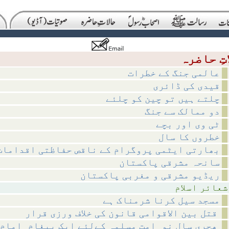
عالمی جنگ کے خطرات
قیدی کی ڈائری
چلتے ہیں تو چین کو چلئے
دو ممالک سے جنگ
ٹی وی اور بچے
خطروں کا سال
بھارتی ایٹمی پروگرام کے ناقص حفاظتی اقدامات
سانحہ مشرقی پاکستان
ریڈیو مشرقی و مغربی پاکستان
اسلام
مسجد سیل کرنا شرمناک ہے
قتل بین الاقوامی قانون کی خلاف ورزی قرار
ھجری سالِ نو_امتِ مسلمہ کےلئے ایک پیغام_امامِ حرم