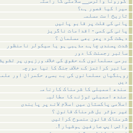
کورونا وائرس__ سلامتی کا راستہ
میرا کیا قصور ہے؟
تاریخ امت مسلمہ
پانی کی قلت پر قابو پائیں
پانی کی کمی - اقدامات ناگریز
دہشت گرد پھر بھی مسلمان ؟
شدت پسندی چاہے مذہبی ہو یا سیکولر نامنظور
سائبر رجمنٹ کا دور
برمی مسلمانوں کے حقوق کی خلاف ورزیوں پر تشویش
سائبر کرائمز کے خلاف جنگ کا نیا مورچہ
روہنگیاں مسلمانوں کی بے بسی، حکمران اور علما
دیں
سندھ اسمبلی کا شرمناک کارنامہ
سندھ اسمبلی توڑنے کا مطالبہ
اسلامی پاکستان میں اسلام لانے پر پابندی
غیر مؤثر بل شرمناک قانون ؟
شرمناک قانون منسوخ کرائیں
واٹس ایپ صارفین ہوشیار !۔