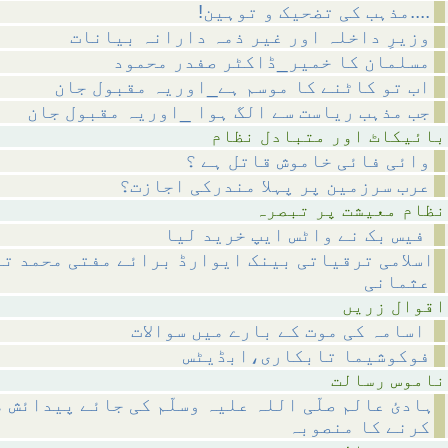
!مذہب کی تضحیک و توہین....
وزیرِ داخلہ اور غیر ذمہ دارانہ بیانات
مسلمان کا خمیر_ڈاکٹر صفدر محمود
اب تو کاٹنے کا موسم ہے_اوریہ مقبول جان
جب مذہب ریاست سے الگ ہوا _اوریہ مقبول جان
متبادل نظام
وائی فائی خاموش قاتل ہے ؟
عرب سرزمین پر پہلا مندرکی اجازت؟
 پر تبصرہ
فیس بک نے واٹس ایپ خرید لیا
اسلامی ترقیاتی بینک ایوارڈ برائے مفتی محمد تق
عثمانی
 زریں
اسامہ کی موت کے بارے میں سوالات
فوکوشیما تابکاری،ابڈیٹس
رسالت
ہادئ عالم صلّی اللہ علیہ وسلّم کی جائے پیدائش 
کرنے کا منصوبہ