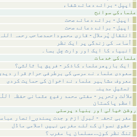
اپیِل - برائے دعائے شفاء
 سوانح
اپیل - برائے دعائے صحت
اپیل - برائے دعائے صحت
انتقال پُرملال - قاری محموداحمدصاحب رحمہ اللہ
اُسامہ کی زندگی پر ایک نظر
انبیاء کا ایک اور وارث چل بسا۔
 خدمات
ایک بارپھرعلماء کاذکر - فریق یا ثالثی؟
سعودی علماء نے مرسی کی برطرفی حرام قرار دیدی
معروف مشاہیر علماء نے اخوان کی حمایت کردی
تمثیلِ مدینہ
علالت وتحریر - مفتی محمد رفیع عثمانی حفظہ اللّ
اعظم پاکستان
ر بنیاد پرستی
مغربی تحفہ - لبرل ازم و جدت پسندی_انصار عباس
حقوق نسواں کے لئے مغربی نہیں اسلامی ماڈل
تنگ نظر کون...مسلمان یا مغرب ؟