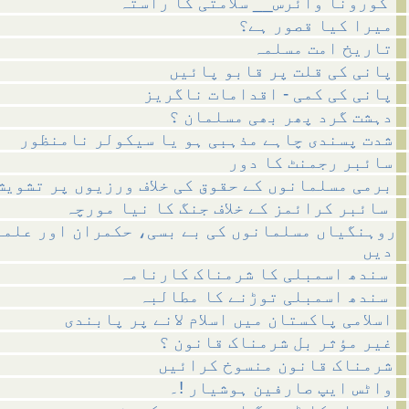
کورونا وائرس__ سلامتی کا راستہ
میرا کیا قصور ہے؟
تاریخ امت مسلمہ
پانی کی قلت پر قابو پائیں
پانی کی کمی - اقدامات ناگریز
دہشت گرد پھر بھی مسلمان ؟
شدت پسندی چاہے مذہبی ہو یا سیکولر نامنظور
سائبر رجمنٹ کا دور
برمی مسلمانوں کے حقوق کی خلاف ورزیوں پر تشویش
سائبر کرائمز کے خلاف جنگ کا نیا مورچہ
روہنگیاں مسلمانوں کی بے بسی، حکمران اور علما
دیں
سندھ اسمبلی کا شرمناک کارنامہ
سندھ اسمبلی توڑنے کا مطالبہ
اسلامی پاکستان میں اسلام لانے پر پابندی
غیر مؤثر بل شرمناک قانون ؟
شرمناک قانون منسوخ کرائیں
واٹس ایپ صارفین ہوشیار !۔