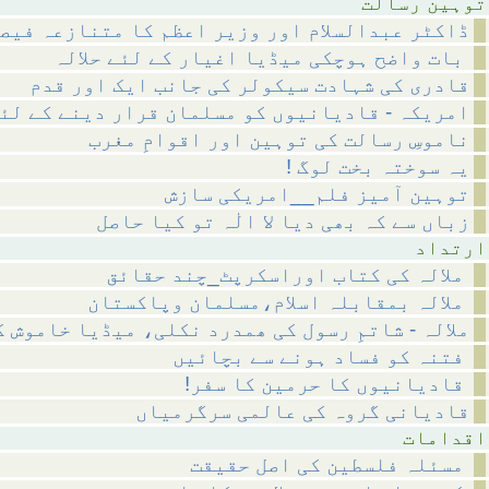
رسالت
ڈاکٹر عبدالسلام اور وزیر اعظم کا متنازعہ فیص
بات واضح ہوچکی میڈیا اغیار کے لئے حلالہ
قادری کی شہادت سیکولر کی جانب ایک اور قدم
امریکہ - قادیانیوں کو مسلمان قرار دینے کے لئ
ناموسِ رسالت کی توہین اور اقوامِ مغرب
! یہ سوختہ بخت لوگ
توہین آمیز فلم__امریکی سازش
زباں سے کہ بھی دیا لا الٰہ تو کیا حاصل
داد
ملالہ کی کتاب اوراسکرپٹ_چند حقائق
ملالہ بمقابلہ اسلام،مسلمان وپاکستان
ملالہ - شاتمِ رسول کی ھمدرد نکلی، میڈیا خاموش 
فتنہ کو فساد ہونے سے بچائیں
!قادیانیوں کا حرمین کا سفر
قادیانی گروہ کی عالمی سرگرمیاں
مات
مسئلہ فلسطین کی اصل حقیقت