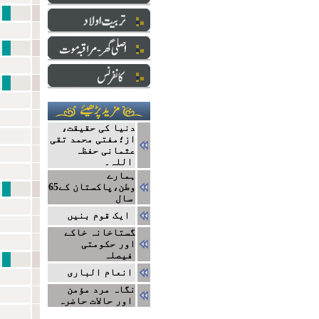
نبی سے ایک ا
دارالعلو
ایک ج
دنیا کی حقیقت،
از؛مفتی محمد تقی
عثمانی حفظہ
اللہ۔
ہمارے
وطن،پاکستان کے65
نتا
سال
ایک قوم بنیں
گستاخانہ خاکے
اور حکومتی
فیصلہ
مشاہیر
انعام الباری
نگاہ مرد مؤمن
اور حالات حاضرہ