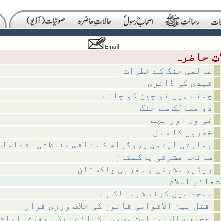
عالمی جنگ کے خطرات
قیدی کی ڈائری
چلتے ہیں تو چین کو چلئے
دو ممالک سے جنگ
ٹی وی اور بچے
خطروں کا سال
بھارتی ایٹمی پروگرام کے ناقص حفاظتی اقدامات
سانحہ مشرقی پاکستان
ریڈیو مشرقی و مغربی پاکستان
اسلام
مسجد سیل کرنا شرمناک ہے
قتل بین الاقوامی قانون کی خلاف ورزی قرار
ھجری سالِ نو_امتِ مسلمہ کےلئے ایک پیغام_امامِ حرم