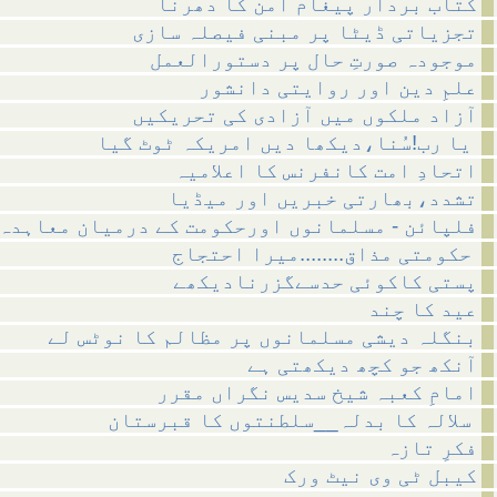
کتاب بردار پیغام امن کا دھرنا
تجزیاتی ڈیٹا پر مبنی فیصلہ سازی
موجودہ صورتِ حال پر دستورالعمل
علمِ دین اور روایتی دانشور
آزاد ملکوں میں آزادی کی تحریکیں
یا رب!سُنا،دیکھا دیں امریکہ ٹوٹ گیا
اتحادِ امت کانفرنس کا اعلامیہ
تشدد،بھارتی خبریں اور میڈیا
فلپائن - مسلمانوں اورحکومت کے درمیان معاہدہ
حکومتی مذاق........میرا احتجاج
پستی کاکوئی حدسےگزرنادیکھے
عید کا چند
بنگلہ دیشی مسلمانوں پر مظالم کا نوٹس لے
آنکھ جو کچھ دیکھتی ہے
امامِ کعبہ شیخ سدیس نگراں مقرر
سلالہ کا بدلہ__سلطنتوں کا قبرستان
فکرِ تازہ
کیبل ٹی وی نیٹ ورک