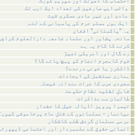
احتساب کا ڈھونگ اور سپریم کورٹ
واٹس ایپ صارفین کی تعداد ایک ارب تک
مادی اور غیر مادی عسکری قوت
ایک ہوں مسلم حرم کی پاسبانی کے لئے
یہ "پاکستانی" افغان
سانحہ پشاور اور علماء جامعہ دارالعلوم کراچی
کرنے کا کام یہ ہے
رے گال اور امریکی تھپڑ
قوم کامجرم انجام کو پہچ پائے گا؟
ڈاکٹرز یا خونی درندے؟
ہماری مستقبل کی ایجادات
سعودی عرب کا جرات مندانہ فیصلہ
قابلِ تقلید نظامِ حکومت
طالبان سے مذاکرات
تیسرا پرویز اڈیالہ جیل کا حقدار
میانمار - مسلمانوں کے قتلِ عام پرخاموشی کیوں؟
برمی مسلمان گردشِ ظلم کاشکار
انسانی حقوق کے علمبردار اور اجتماعی ڈیپورٹی