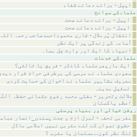
اپیِل - برائے دعائے شفاء
 سوانح
اپیل - برائے دعائے صحت
اپیل - برائے دعائے صحت
انتقال پُرملال - قاری محموداحمدصاحب رحمہ اللہ
اُسامہ کی زندگی پر ایک نظر
انبیاء کا ایک اور وارث چل بسا۔
 خدمات
ایک بارپھرعلماء کاذکر - فریق یا ثالثی؟
سعودی علماء نے مرسی کی برطرفی حرام قرار دیدی
معروف مشاہیر علماء نے اخوان کی حمایت کردی
تمثیلِ مدینہ
علالت وتحریر - مفتی محمد رفیع عثمانی حفظہ اللّ
اعظم پاکستان
ر بنیاد پرستی
مغربی تحفہ - لبرل ازم و جدت پسندی_انصار عباس
حقوق نسواں کے لئے مغربی نہیں اسلامی ماڈل
تنگ نظر کون...مسلمان یا مغرب ؟