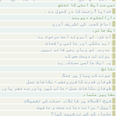
متی کا تعلق
خدایا ! رحمت کا در کھول دے ۔
م دیوبند
امامِ کعبہ کی تشریف آوری
ائزہ
اے غزہ تو آبروئے امت مرحوم ہے
اہم ملکی اور عالمی واقعات
مدرسہ تو وہاں بھی قائم نہیں
ہوئے تم دوست جس کے
یہ ایک عالمی مسئلہ ہے
ئج
سونے کے پہاڑ پر جنگ
طوفان قدرت کاقہروغضب - مکافاتِ عمل
طوفان مکافاتِ عمل - عالم سُپر پاور سے صفر پاور 
 علماء
شیخ الاسلام پر قاتلانہ حملے کی تفصیلات
اپیل - برائے دعائے صحت و عافیت
علماء کو کس نے شہید کیا؟