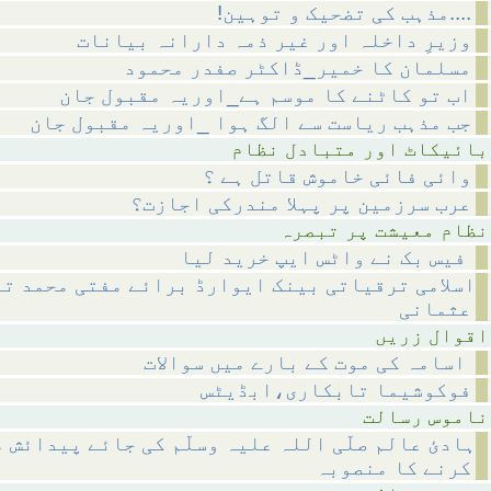
!مذہب کی تضحیک و توہین....
وزیرِ داخلہ اور غیر ذمہ دارانہ بیانات
مسلمان کا خمیر_ڈاکٹر صفدر محمود
اب تو کاٹنے کا موسم ہے_اوریہ مقبول جان
جب مذہب ریاست سے الگ ہوا _اوریہ مقبول جان
متبادل نظام
وائی فائی خاموش قاتل ہے ؟
عرب سرزمین پر پہلا مندرکی اجازت؟
 پر تبصرہ
فیس بک نے واٹس ایپ خرید لیا
اسلامی ترقیاتی بینک ایوارڈ برائے مفتی محمد تق
عثمانی
 زریں
اسامہ کی موت کے بارے میں سوالات
فوکوشیما تابکاری،ابڈیٹس
رسالت
ہادئ عالم صلّی اللہ علیہ وسلّم کی جائے پیدائش 
کرنے کا منصوبہ