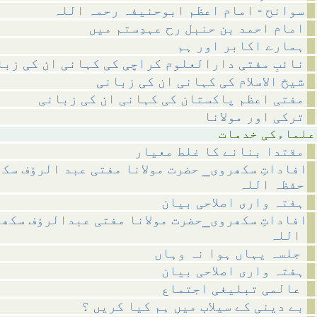
سوانح - امام اعظم ابوحنیفہ رحمہ اللہ
امام احمد بن حنبل رح عہدِستم میں
ہمارے اکابر اور ہم
نائبِ مفتی دارالعلوم کراچی کی کہانی ان کی زبا
شیخ الاسلام کی کہانی ان کی زبانی
مفتی اعظم پاکستان کی کہانی ان کی زبانی
ترکی اور مولانا
 خدمات
مقتدا بنانے کا غلط معیار
افاداتِ سکھروی_ حضرت مولانا مفتی عبد الرؤف سک
حفظہ اللہ
ہفتہ واری اصلاحی بیان
افاداتِ سکھروی_حضرت مولانا مفتی عبدالرؤف سکھ
اللہ
جلسہ یہاں ہوا نہ وہاں
ہفتہ واری اصلاحی بیان
عالمی تبلیغی اجتماع
بے دینی کے سیلاب میں ہم کیا کریں ؟