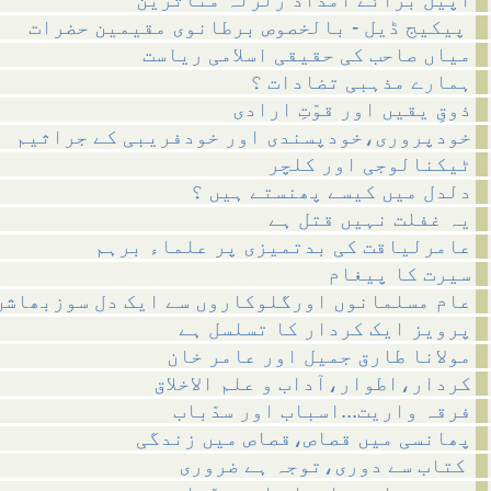
پیکیج ڈیل - بالخصوص برطانوی مقیمین حضرات
میاں صاحب کی حقیقی اسلامی ریاست
ہمارے مذہبی تضادات ؟
ذوقِ یقیں اور قوّتِ ارادی
خودپروری،خودپسندی اور خودفریبی کے جراثیم
ٹیکنالوجی اور کلچر
دلدل میں کیسے پھنستے ہیں ؟
یہ غفلت نہیں قتل ہے
عامرلیاقت کی بدتمیزی پر علماء برہم
سیرت کا پیغام
عام مسلمانوں اورگلوکاروں سے ایک دل سوزبھاشن
پرویز ایک کردار کا تسلسل ہے
مولانا طارق جمیل اور عامر خان
کردار،اطوار،آداب و علم الاخلاق
فرقہ واریت...اسباب اور سدّباب
پھانسی میں قصاص،قصاص میں زندگی
کتاب سے دوری،توجہ ہے ضروری