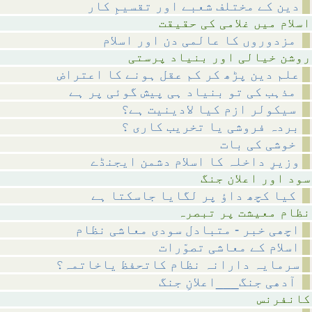
دین کے مختلف شعبے اور تقسیمِ کار
امی کی حقیقت
مزدوروں کا عالمی دن اور اسلام
ر بنیاد پرستی
علم دین پڑھ کر کم عقل ہونے کا اعتراض
مذہب کی تو بنیاد ہی پیش گوئی پر ہے
سیکولر ازم کیا لادینیت ہے؟
بردہ فروشی یا تخریب کاری ؟
خوشی کی بات
وزیرِ داخلہ کا اسلام دشمن ایجنڈے
علان جنگ
کیا کچھ داؤ پر لگایا جاسکتا ہے
 پر تبصرہ
اچھی خبر - متبادل سودی معاشی نظام
اسلام کے معاشی تصوّرات
سرمایہ دارانہ نظام کاتحفظ یاخاتمہ؟
آدھی جنگ___اعلانِ جنگ
رنس