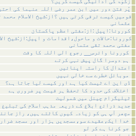
زکوٰۃ کی ادائیگی کیسے کریں؟
پُر فتن دور میں ابن عمر رضی اللہ عنہما کی احتی
قومیں کیسے ترقی کرتی ہیں ؟از:شیخ الاسلام محمد 
عثمانی
کورونا:اپیل :از:مفتی اعظم پاکستان
کورونا:حالات و ماحول،اقدامات و اپیل:از:شیخ الاس
مفتی محمد تقی عتمانی
کورونا وائرس__ رجوع الی اللہ کا وقت
ہم دوسرا گال پیش نہی کرتے
اعتدال کا راستہ اپنائیں
موبائل خطرے سے خالی نہیں
ڈی این اے ٹیسٹ کیا ہے اور کیسے لیا جاتا ہے؟
اختلاف کی حدود کا تحفظ ہر قیمت پر ضروری ہے
ٹیلیگرام چینل میں شمولیت
جدید ذرائع ابلاغ کے ذریعہ مذہب اسلام کی تبلیغ
!مچھر آپ ہی کو زیادہ کیوں کاٹتے ہیں، راز جانئ
خدا ایک،عقیدے سو،مسجدیں ہزار اور مسجد ضرار
جو کرنا ہے کر لو
اپیل برائے امداد زلزلہ متاثرین