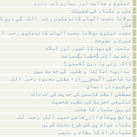
تبلیغ و ھدایت اور ہماری ذمہ داری
علم و علماء کی فضیلت
مولانا محمد الیاس کاندھلوی رحمہ اللہ کی دین ک
فکر
مجدد تبلیغ مولانا محمدالیاس کاندھلوی رحمہ ال
عبرت و نصیحت
متحدہ قومیت کا تصور اور اسلام
بخدمتِ آئمہ(خطباء)مساجد
ڈاکہ زنی یا دین دُشمنی ؟
مدارس - اساتذہ و طلبہ کی خدمت میں
یَا صَاحِبَی الّسجنِ__از - مفتی محمود رحمہ اللہ
خوشبودار انسان
مصطفٰی اعظم قاسمی کی حدیث کی خدمات
تبلیغی تحریک کی عظیم شخصیت
توہینِ علماء کا فتنہ
پانچ پیغام - از_قاضی حمید اللہ رحمہ للہ
علماء عوام پر کس طرح محنت کریں
علماءکرام کا مقام و منصب