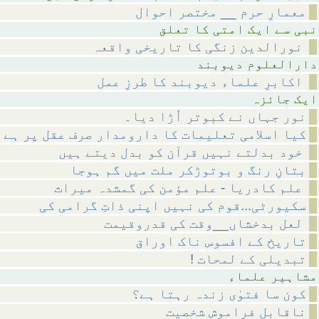
معمارِ حرم __ مختصر احوال
متی کا تعلق
نورالدین زنگی کا تاریخی واقعہ
م دیوبند
اکابرِ علماء دیوبند کا طرزِ عمل
ائزہ
نور جہاں نے کبوتر اُڑا دیا۔
کیا اسلامی تعلیمات کا دارومدار صرف عقل پر ہے 
خود بدلتے نہیں قرآن کو بدل دیتے ہیں
بتانِ رنگ و بوتوڑکر ملت میں گم ہوجا
علم کادریا - علم مؤمن کی گمشدہ میراث
سکیورٹی...قوم کی نہیں اپنی ذاتِ گرامی کی
لعل بدخشاں__وقت کی قدروقیمت
تاریخ کے افسوس ناک اوراق
! تبدیلی کے لمحات
 علماء
کون سا فتوٰی زندہ رہتا ہے؟
ناقابلِ فراموش شخصیت