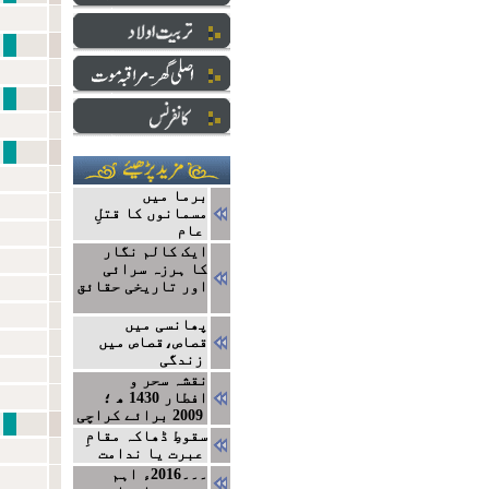
نبی سے ایک ا
دارالعلو
ایک ج
برما میں
مسمانوں کا قتلِ
عام
ایک کالم نگار
کا ہرزہ سرائی
اور تاریخی حقائق
پھانسی میں
قصاص،قصاص میں
زندگی
نقشہ سحر و
افطار 1430 ھ ؛
2009 برائے کراچی
مشاہیر
سقوطِ ڈھاکہ مقامِ
عبرت یا ندامت
۔۔۔2016ء اہم