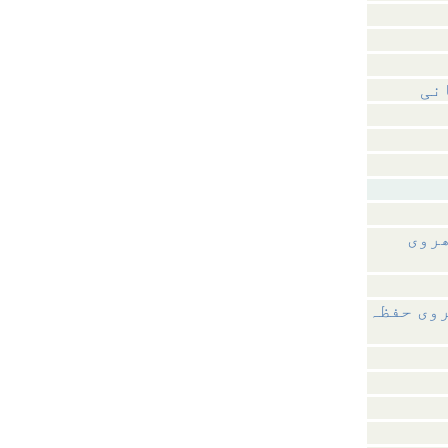
نی
ھروی
روی حفظہ