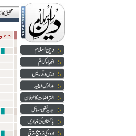
دعوت والارشاد
شعائر 
آمدِ 
انبیاءکرام علیھم الس