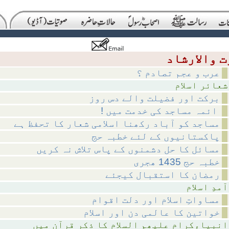
عرب و عجم تصادم ؟
اسلام
برکت اور فضیلت والے دس روز
! ائمہ مساجد کی خدمت میں
مساجد کو آباد رکھنا اسلامی شعار کا تحفظ ہے
پاکستانیوں کے لئے خطبہ حج
مسائل کا حل دشمنوں کے پاس تلاش نہ کریں
خطبہ حج 1435 ھجری
رمضان کا استقبال کیجئے
اسلام
مساواتِ اسلام اور دلت اقوام
خواتین کا عالمی دن اور اسلام
لام کا ذکر قرآن میں