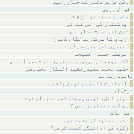
وطن عزیز دشمن کے جبڑوں میں
 زریں
سلطان محمد خوارزم شاہ
پاکستان کی اصل کہانی
تین انعاماتِ خداوندی
زبان کا سرکش بے لگام گھوڑا
امیدیں اور مایوسیاں
موعظہ حسنہ - نصیحت
گلہ تجھ سے ہے،یورپ سے نہیں۔از - خیر آبادی
حکیم محمد سعید_فقید المثال محبّ وطن
رسالت
انسانیت کا عظیم ترین واقعہ
داد
اپنی اصل، اپنی پہچان کھونے والی قوم
ہم کیسے مسلمان ہیں ؟
مات
ائمہ مساجد کی خدمت میں
زکوٰۃ کی ادائیگی کیسے کریں؟