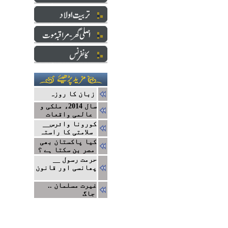
زبان کا روزہ
سال 2014ء ملکی و
عالمی واقعات
کورونا وائرس__
سلامتی کا راستہ
کیا پاکستان بھی
مصر بن سکتا ہے ؟
حرمت رسول __
پھانسی اور قانون
.. غیرت مسلمان
جاگ