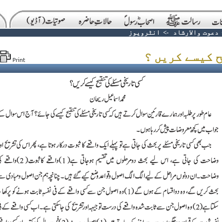
دعوت والارشاد
->
انٹرویوز