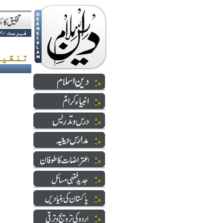
فہرست
->
تنقیح کیسے کریں ؟