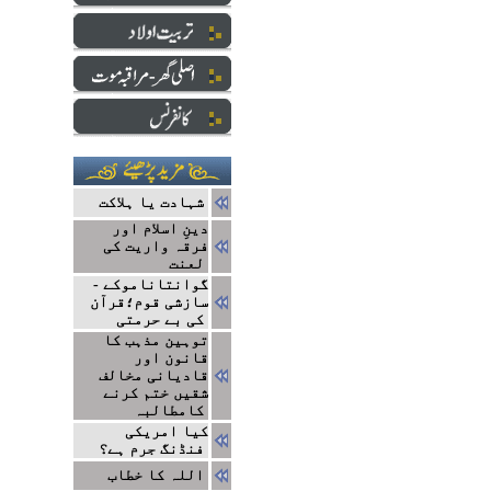
شہادت یا ہلاکت
دینِ اسلام اور
فرقہ واریت کی
لعنت
گوانتاناموکے -
سازشی قوم؛قرآن
کی بے حرمتی
توہین مذہب کا
قانون اور
قادیانی مخالف
شقیں ختم کرنے
کامطالبہ
کیا امریکی
فنڈنگ جرم ہے؟
اللہ کا خطاب