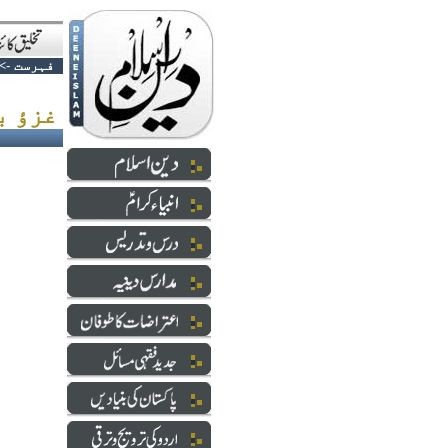
فہرست
->
غزؤ بدر - معرکہ حق و باطل