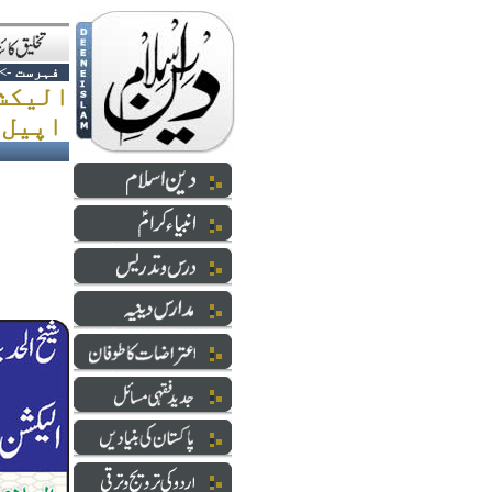
فہرست
->
الیکش
اپیل