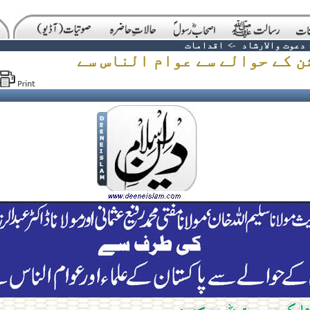
دعوت والارشاد
->
اقدامات
ن کے حوالے سے عوام الناس سے