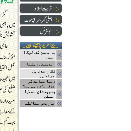
! ہم محسن کش لوگ
ہیں
بےمشعل رہنما
نظامِ عدل پل
صراط پر
دنیا قیامت کی
طرف بڑھ رہی ہے؟
!بلوچستان ....حل
ممکن
تاریخی مغالطے