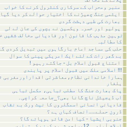
منبر ومحراب کے سرکاری کنٹرول کرنے کا خواب
ایٹمی جنگ چھیڑنے کا اختیار حوالے کر دیا گیا
بھارت کی طبی دہشت گردی
پولیو اور خسرہ ویکسین نے بچوں کی جان لے لی
توہین مذہب کا قانون اور قادیانی مخالف شقیں خ
کامطالبہ
حلب کی مساجد امام بارگاہوں میں تبدیل کردی گئ
بے گھر رات کے لئے ایک امریکی پینی کا سوال
! امتناع قبول اسلام بل - جاگتے رہیو
اسلامی ملک میں قبول اسلام پر پابندی !!!
ہمارا خاندانی نظام،معاشرتی اقداراورمغربی ث
یلغار
پاک بھارت جنگ کا مطلب تباہی، مکمل تباہی
اب ڈیجیٹل ناچ گانا بھی؟_جامعہ کراچی۔
قادیانی انسانی اسمگلروں کا نیٹ ورک بے نقاب
ڈرون حملے.....انصاف کہاں ہے ؟
جنوبی ایشیا - کیا امن قائم ہوپائے گا؟
اسلام آباد__12مساجد شہید کرنے کی تیاری