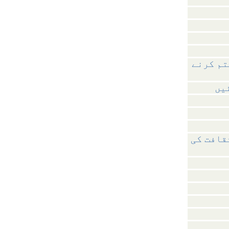
تم کرنے
یں
قافت کی