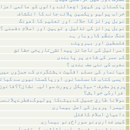
پاکستان پر کیچڑ اچھالنے والوں کو عالمی اعزا
خراب پولیو ویکسین پلائے جانے کا انکشاف
نوبل پرائز کا حلالہ اور تعلیم کا ڈھونگ
نوبل پرائز کی تذلیل و توہین اور اسلام دشمنی ؟
جنگ منظّم کاروبار ہے
فلسطین اور بہروپئے
اسرائیل کی ناجائز پیدائش_تاریخی حقائق
کم عمر کی شادی پر پابندی
مغرب کی نئی صف بندی ؟
میانمار کی مسلم اقلّیت دہشتگردی کے جبڑوں میں
ایسی کتاب کامسلمانوں اورپاکستانیوں سے کیات
پرویزمشرف - میڈیکل رپورٹ سوالیہ نشان؟؟قانون
فرارکی خواہش؟
مولانا طارق جمیل کےبیٹےکا پولیوکےقطرےپلانےسے
تیسرا پرویز کی اصل بیماری
داعیانِ اسلام کاقتل
کیس غداری،نو سوراخ،نو بیماری
پرویز - بردہ فروشی اور اثاثوں کی تفصیل