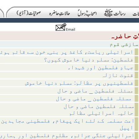
 قوم
اسرائیلی ریاست، کاغذ پر بنی, خون سے قائم ہوئ
فلسطین: مسلم دنیا خاموش کیوں؟
جہادِ فلسطین اور شہداء
قنوت نازلہ
فلسطینیوں پر مظالم: مسلم دنیا خاموش
مسئلہ فلسطین _ ماضی و حال
مسئلہ فلسطین _ ماضی و حال
مسئلہ فلسطین ماضی و حال
حالیہ اسرائیلی مظالم
امت مسلمہ کے لئے ایک پیغام، فلسطینی مجاہدین 
اپیل
اسرائیلی جنگی جرائم، مظلوم فلسطین اور ہماری