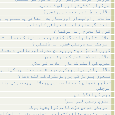
سیکولر ڈکٹیٹر اور اس کے حلیف
ملالہ برطانیہ کیسے پہونچی ؟
سانحہ راولپنڈی اورمضاربت اتفاقی یامنصوبہ ب
نامزدگی فارم اور قادیانی کارنامہ
قوم کا مجرم رہا ہوگیا ؟
ملالہ - لیا جائے گا کام تجھ سے دنیا کے فسادات کا
امریکہ سے دوستی خطرہ یا دُشمنی ؟
ڈرون کے حوّاری - پرویزبن مشرف اورعالمی دہشتگر
ملالہ اسلام دشمن کے نرغے میں
مغرب کی آنکھ کاتارا ملالہ کو ملال
ملالہ ہائی جیک ہوچکی،عبیرقاسم حمزہ پر کیا بی
شمعون پیریز کی پرویزمشرف کے لئے دعا؟
تعلیمِ نسواں کے مخالف نہیں،ملالہ یوسف زئی ہائی
ہوچکی
روس کی انگڑائی
!مشرقِ وسطیٰ لہو لہو
امریکی فوجی قوّت کامرکزایشیاہوگا
مصر - مذموم عزائم؛تعلیمی نصاب سےقرآنی احکام