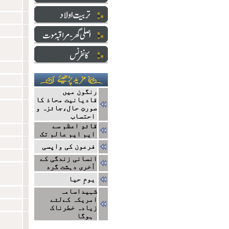
رنگون میں
قادیانیت محاذ کا
صورتِ حال،جائزہ و
احتساب
قائدِ اعظم سے
ایم ایم عالم تک
فرعون کی واپسی
انسانی زندگی کے
آخری دہشت گرد
یومِ حیا
شہیداسامہ
امریکہ کےلئے
زیادہ خطرناک
ہوگا