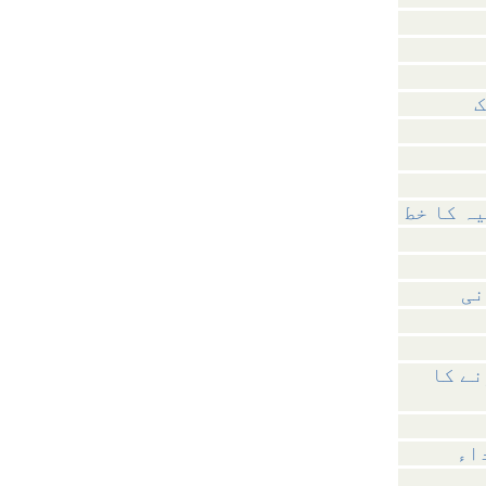
ک
نی
نے کا