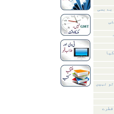
بے بسی
ئی
کیا
تو نہیں
قطرے