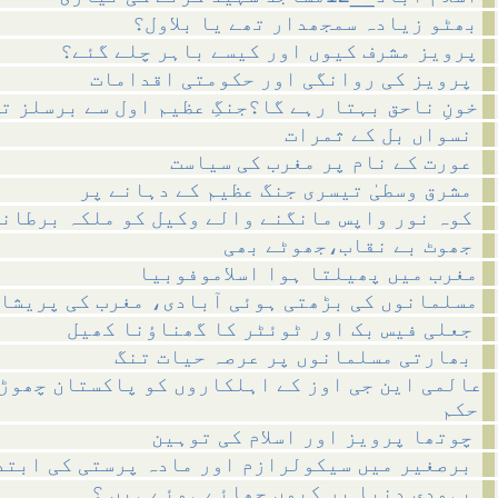
بھٹو زیادہ سمجھدار تھے یا بلاول؟
پرویز مشرف کیوں اور کیسے باہر چلے گئے؟
پرویز کی روانگی اور حکومتی اقدامات
خونِ ناحق بہتا رہے گا؟جنگِ عظیم اول سے برسلز ت
نسواں بل کے ثمرات
عورت کے نام پر مغرب کی سیاست
مشرق وسطیٰ تیسری جنگ عظیم کے دہانے پر
کوہ نور واپس مانگنے والے وکیل کو ملکہ برطانیہ کا خط
جھوٹ بے نقاب،جھوٹے بھی
مغرب میں پھیلتا ہوا اسلاموفوبیا
مسلمانوں کی بڑھتی ہوئی آبادی، مغرب کی پریشا
جعلی فیس بک اور ٹوئٹر کا گھناؤنا کھیل
بھارتی مسلمانوں پر عرصہ حیات تنگ
عالمی این جی اوز کے اہلکاروں کو پاکستان چھوڑ
حکم
چوتھا پرویز اور اسلام کی توہین
برصغیر میں سیکولرازم اور مادہ پرستی کی ابتداء
یہودی دنیا پر کیوں چھائے ہوئے ہیں ؟