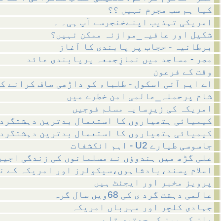
کیا ہم سب مجرم نہیں ؟؟
امریکی تہذیب اپنےخنجرسے آپ ہی۔ ۔
شکیل اور عافیہ_موازنہ ممکن نہیں؟
برطانیہ - حجاب پر پابندی کا آغاز
مصر - مساجد میں نمازِجمعہ پرپابندی عائد
وقت کے فرعون
اے ایم آئی اسکول - طلباء کو داڑھی صاف کرانے ک
شام پرحملہ_عالمی امن خطرے میں
امریکہ کی زیرِسایہ مسلم فوجیں
کیمیائی ہتھیاروں کا استعمال بدترین دہشتگرد
کیمیائی ہتھیاروں کا استعمال بدترین دہشتگرد
اہم انکشفات - U2 جاسوسی طیارے
علی گڑھ میں ہندوؤں نے مسلمانوں کی زندگی اجیر
اسلام پسند،بادشاہوں،سیکولرز اور امریکہ کے ن
پرویز مخبر اور ایجنٹ ہیں
عالمی دہشت گرد ی کی 68ویں سال گرہ
جہادی کلچر اور مہرباں امریکہ
بان کی مون کی چھتری تلے