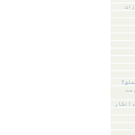
زات
علق؟
 سے
 انکار