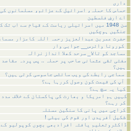
داری
حماس کا حملہ، اسرائیل کے عزائم، مسلمانوں کی 
اے ارضِ فلسطین
سن 1948 میں اسرائیلی ریاست کے قیام سے اب تک ک
جنگیں ہوچکیں
حضرت عمربن عبدالعزیز رحمہ اللہ کامزار مسمار
کورونا وائرس__ جوابی وار
مساجد کو تالا_ سرحد کھلا انداز نرالہ
مفتی تقی عثمانی صاحب پر حملہ .. پس پردہ مقاصد 
ہیں؟
سماجی رابطے کی ویب سائٹس جاسوسی کرتی ہیں؟
آپ کی قیمت کون وصول کررہا ہے؟
کیا یہ سچ ہے؟
کہیں ہم امریکا و بھارت کی پاکستان کے خلاف مدد 
کر رہے؟
کراچی میں پانی کا سنگین مسئلہ
! شکیل آفریدی اور قوم کی بیٹی
ڈاکٹروتعلیم یافتہ افرادبھی بچوں کوپولیو کے 
پلانے کے مخالف