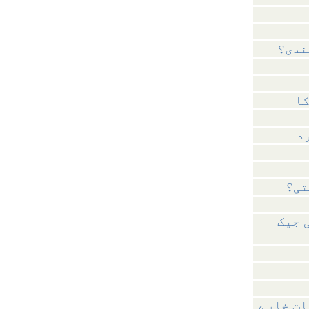
ندی؟
د
تی؟
 جیک
ات خارج