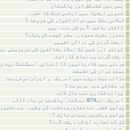
یمن میں کشمکش اور پاکستان
جنوبی ایشیا میں ایٹمی جنگ کا خطرہ
اسلامی ملک میں حرام اشیاء کی فروخت ؟
ڈاکٹر عافیہ ! ہم شرمندہ ہیں
معذور مشرف سعودیہ سفر کیسے کرینگے؟
دہشت گردی کی نرالی تقسیم
ٹوئٹر اور فیس بُک اسلام مخالفین کی سرپرستی میں ؟
دہشت گردی سے نجات کاراستہ
جرمنی میں قادیانیوں کا انسانی اسمگلنگ نیٹ و
مسجد ضرار کی حقیقت
سزائے موت دینے میں امریکہ و ایران سرِفہرست
یہ سفاکی ،یہ بربریت ؟
پرانے شکاری نئے جال لائے
امریکہ نے874 بے گناہ پاکستانی مار ڈالے
پولیو قطرہ سے معذوری،مغرب کی وطیرہ سے مجبور
پولیو ویکسین یہودی سازش ؟
کل کے مجاہد آج کے دہشت گرد؟
مشرف دور میں حراستی قیدی