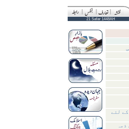
21 Safar 1448AH
ی
کے لئے
 ذمہ