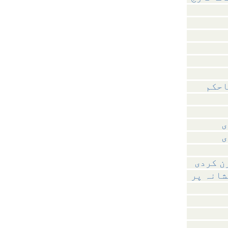
احکم
ی
ی
ن کردی
شانہ پر