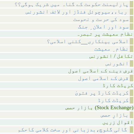
پارلیمنٹ حکومت کے گناہ میں شریک ہوگی؟؟
رباء،میوچوئل فنڈز اور لائف انشورنس
سود کی حرمت و نحوست
سود اور اعلان ِ جنگ
 پر تبصرہ
اسلامی بینکاری__کتنی اسلامی؟
نظام ِ معیشت
انشورنس
انشورنس
اسلامی اصول
قرض کے اسلامی اصول
 کارڈ
کریڈٹ کارڈ پر فتویٰ
کریڈٹ کارڈ
ازار حصص (Stock Exchange)
بازارِ حصص
 زریں
گالی گلوچ،بدزبانی اور سخت کلامی کاحکم