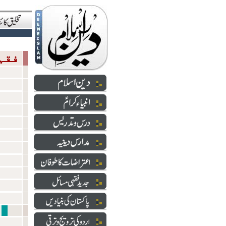
فقہی مسائل
شعائر 