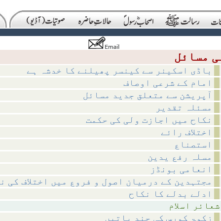
باڈی اسکینر سے کینسر پھیلنے کا خدشہ ہے
امام کے شرعی اوصاف
آپریشن سے متعلق جدید مسائل
مسئلہ تقدیر
نکاح میں اجازت ولی کی حکمت
اختلاف رائے
استصناع
مسلہ رفع یدین
انعامی بونڈز
مجتہدین کے درمیان اصول و فروع میں اختلاف کی ن
ادلے بدلے کا نکاح
اسلام
زکوۃ کورس کی چند باتیں