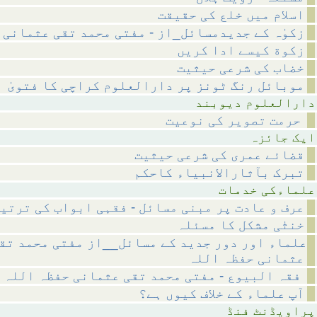
اسلام میں خلع کی حقیقت
زکوٰہ کے جدیدمسائل_از - مفتی محمد تقی عثمانی
زکوة کیسے ادا کریں
خضاب کی شرعی حیثیت
موبائل رنگ ٹونز پر دارالعلوم کراچی کا فتویٰ
م دیوبند
حرمت تصویر کی نوعیت
ائزہ
قضائے عمری کی شرعی حیثیت
تبرک بآثارالانبیاء کاحکم
 خدمات
عرف و عادت پر مبنی مسائل - فقہی ابواب کی ترتی
خنثٰی مشکل کا مسئلہ
علماء اور دور جدید کے مسائل__از مفتی محمد تق
عثمانی حفظہ اللہ
فقہ البیوع - مفتی محمد تقی عثمانی حفظہ اللہ
آپ علماء کے خلاف کیوں ہے؟
نٹ فنڈ