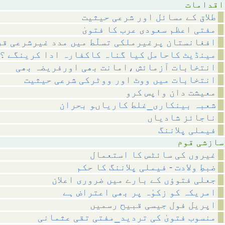
مات
طلاق کے مسائل اور شرعی حیثیت
مفتی اعظم سعودی عرب کا فتویٰ
افغانستان پرغیرملکی تسلّط میں مدد غیرشرعی قر
مینڈیٹ کاحامل کیا گناہ کاکفارہ ادا کرینگے ؟
انتخابات آزمائش ،امانت بھی اورفریضہ بھی
انتخابات میں ووٹ اور ووٹرکی شرعی حیثیت
معیشت دان واپس کرو
شعبہ بینکاری_غلط کاریاںو بحران
ناجائز شادیاں
فیملی پلاننگ
 قوم
غیروں کی سائٹس کا استعمال
ضبطِ ولادت - فیملی پلاننگ کا حکم
جعلی فتوؤں کے بارے میں ضروری اعلان
امریکہ کو زکوٰہ پر بھی اعتراض ہے
اپریل فول جیسی قبیح رسمیں
منسوب فتویٰ کی تردید_مفتی تقی عثمانی