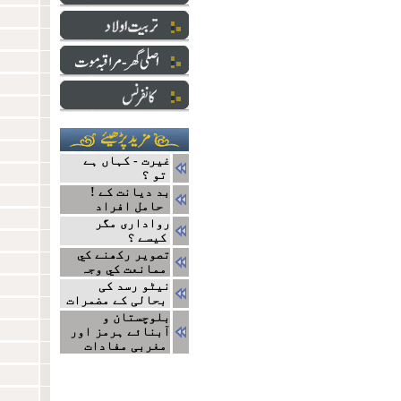
غیرت - کہاں ہے
تو ؟
! بد دیانت کے
حامل افراد
رواداری مگر
کیسے ؟
تصوير رکھنے کي
ممانعت کي وجہ
نیٹو رسد کی
بحالی کے مضمرات
بلوچستان و
آبنائے ہرمز اور
مغربی مفادات