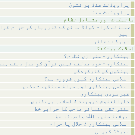
پراویڈنٹ فنڈ پر فتویٰ
پراویڈنٹ فنڈ
متبادل نظام
علمائے کرام گولڈ مائن کے کاروبار کو حرام قرار
ہیں
تیل کے ذخائر
بینکنگ
بینکاری - متوازی نظام؟
بینکاری - خود بدلتے نہیں قرآن کو بدل دیتے ہیں
بینکوں کی کارکردگی
اسلامی بینکاری کیوں ضروری ہے؟
اسلامی بینکاری اور صراط مستقیم - مکمل
غیر سودی بینکاری
دارالعلوم دیوبند ؛ اسلامی بینکاری
مفتی تقی عثمانی صاحب کا جوابی خط
مولانا سلیم اﷲ صاحب کا خط
اسلامی بینکاری ؛ حلال یا حرام
لمیٹڈ کمپنی