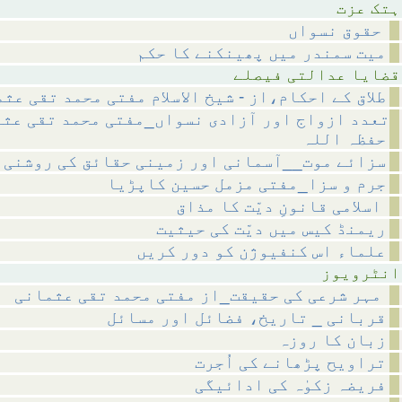
عزت
حقوق نسواں
میت سمندر میں پھینکنے کا حکم
لتی فیصلے
طلاق کے احکام،از - شیخ الاسلام مفتی محمد تقی عث
تعدد ازواج اور آزادی نسواں_مفتی محمد تقی عث
حفظہ اللہ
سزائے موت__آسمانی اور زمینی حقائق کی روشنی 
جرم و سزا_مفتی مزمل حسین کاپڑیا
اسلامی قانونِ دیّت کا مذاق
ریمنڈ کیس میں دیّت کی حیثیت
علماء اس کنفیوژن کو دور کریں
ویوز
مہر شرعی کی حقیقت_از مفتی محمد تقی عثمانی
قربانی _ تاریخ، فضائل اور مسائل
زبان کا روزہ
تراویح پڑھانے کی اُجرت
فریضہ زکوٰہ کی ادائیگی