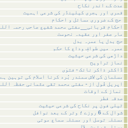
عدت کے اندر نکاح
قمری اور ہجری کیلینڈر کی شرعی اہمیت
حج کے ضروری مسائل و احکام
احکام قربانی__مفتی محمد شفیع صاحب رحمہ اللہ
ماہِ صفر اور عقیدہ نحوست
حج بدل یا عمرہ بدل
عمرہ میں طوافِ وداع کا حکم
داڑھی کی شرعی حیثیت
نماز تراویح
ڈاکٹر ذاکر نائک - فتوٰی
مسلمان کی لاش سمندر بُرد کرنا اسلام کی توہین ہے
اپریل فُول از - مفتی محمد تقی عثمانی حفظہ اللہ
نماز کے اوقات
صدقہ فطر
ٹیلی فون پر نکاح کی شرعی حیثیت
شوال کے 6 روزے ؛ وتر کے بعد نوافل
مسئلہ توسل اور مسئلہ سماع موتی
مسئلہ - رؤیت ہلال