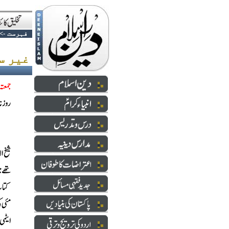
فہرست
->
غیر سودی بینکاری