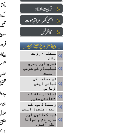
مسئلہ - رؤیت
ہلال
قمری اور ہجری
کیلینڈر کی شرعی
اہمیت
نو مسلمہ کی
کہانی اپنی
زبانی
اداکار ملک کے
ثقافتی سفیر
ریمنڈ ڈیوس کے
بعد رینجرز ڈیوس
شہد کھائیں اور
تازہ دم و توانا
نظر آئیں۔