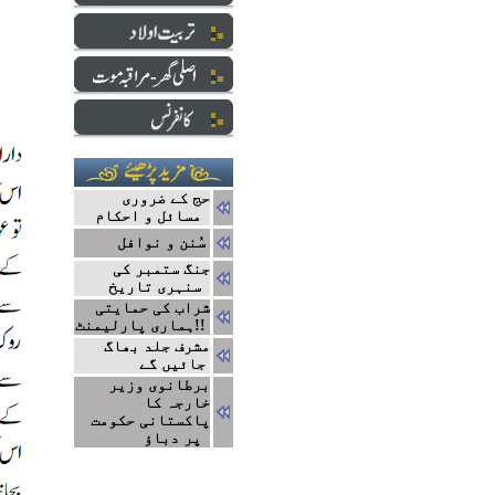
حج کے ضروری
مسائل و احکام
سُنن و نوافل
جنگ ستمبر کی
سنہری تاریخ
شراب کی حمایتی
ہماری پارلیمنٹ!!
مشرف جلد بھاگ
جائیں گے
برطانوی وزیر
خارجہ کا
پاکستانی حکومت
پر دباؤ