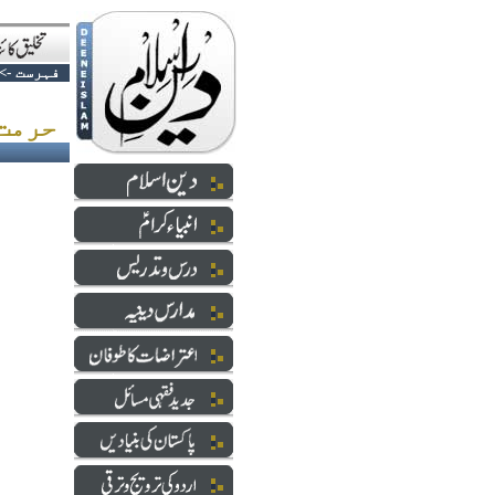
فہرست
->
حرمت تصویر کی نوعیت