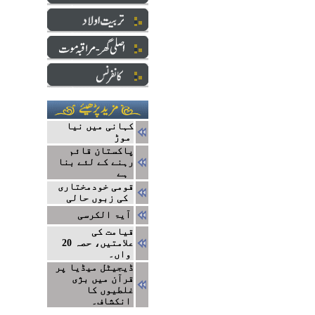
کہانی میں نیا
موڑ
پاکستان قائم
رہنے کے لئے بنا
ہے
قومی خودمختاری
کی زبوں حالی
آیۃ الکرسی
قیامت کی
علامتیں، حصہ 20
واں۔
ڈیجیٹل میڈیا پر
قرآن میں بژی
غلطیوں کا
انکشاف۔