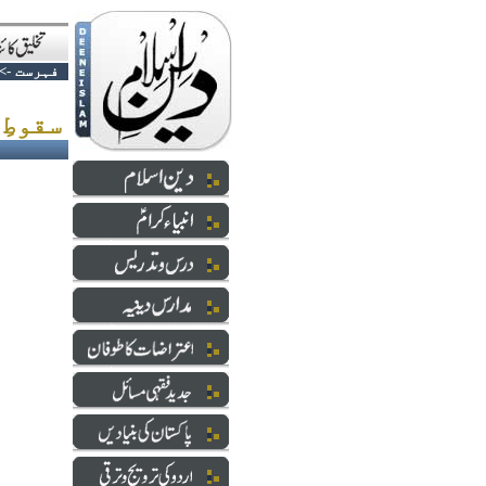
فہرست
->
سقوطِ ڈھاکہ_حقائق حقائق ہیں