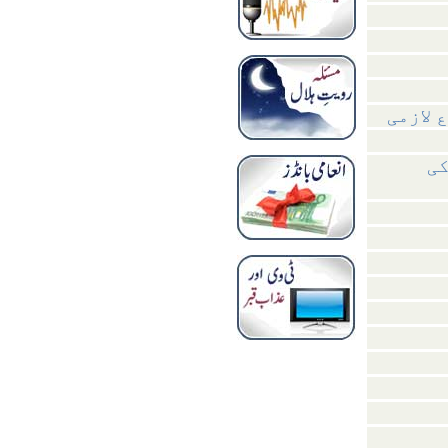
 لازمی
کی