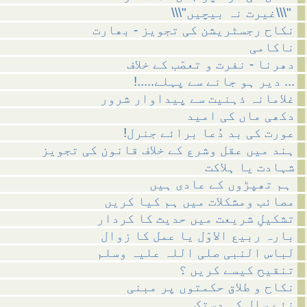
\\\"غیرت نہ بیچیں\\\"
نکاح رجسٹریشن کی تجویز - بھارت
ناکامی
دھرنا - نفرت و تعصّب کے خلاف
!.....دیر ہو جانے سے پہلے ...
غلامانہ ذہنیت سے پیداوار شرور
دکھی ماں کی امید
!عورت کی بد دُعا برائے جنرل
ہند میں عقل وشرع کے خلاف قانون کی تجویز
شہادت یا ہلاکت
ہم تھپڑوں کے عادی ہیں
مصائب ومشکلات میں ہم کیا کریں
تشکیلِ شریعت میں حدیث کا کردار
بارہ ربیع الاوّل یا عمل کا زوال
لباس النبی صلی اللہ علیہ وسلم
تنقیح کیسے کریں ؟
نکاح و طلاق حکمتوں پر مبنی
نئے سال کی دستک