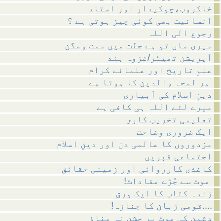
خاکروب،چوکیدار اور استاد
انسانیت بھی کوئی چیز ہوتی ہے ؟
رجوع الی اللہ
میری ماں تو ہے جنّت میں مست ومگن
آپریشن تھیٹر/غزوہ ہند
علمِ تاریخ اور علمائے کرام
ہر لمحہ والدین کا ہوتا ہے
دینِ اسلام کی آبیاری
میرے لئے اللہ ہی کافی ہے
تعلیمی تخریب کاری
ایک ضروری وضاحت
مزدوروں کا عالمی دن اور دینِ اسلام
اجتماعی قبریں
کاغذی کارروائی اور زمینی حقائق
!موت سے جُڑے مفادات
زندہ کتاب کا ایک ورق
!قومی زبان کا جنازہ....
دشمن کی موت پر جشن نہ مناؤ