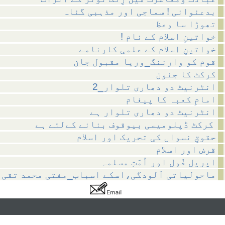
بدعنوانی ! سماجی اور مذہبی گناہ
تھوڑا سا وعظ
! خواتینِ اسلام کے نام
خواتینِ اسلام کے علمی کارنامے
قوم کو وارننگ_وریا مقبول جان
کرکٹ کا جنون
انٹرنیٹ دو دھاری تلوار_2
امامِ کعبہ کا پیغام
انٹرنیٹ دو دھاری تلوار ہے
کرکٹ ڈپلومیسی بیوقوف بنانے کےلئے ہے
حقوقِ نسواں کی تحریک اور اسلام
قرض اور اسلام
اپریل فُول اور اُمّتِ مسلمہ
ماحولیاتی آلودگی،اسکے اسباب_مفتی محمد تقی 