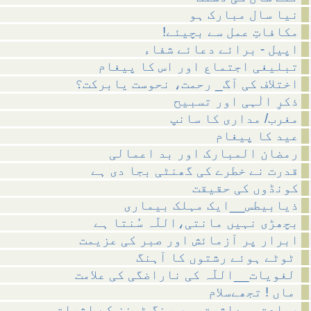
نیا سال مبارک ہو
!مکافاتِ عمل سے بچیئے
اپیل - برائے دعائے شفاء
تبلیغی اجتماع اور اس کا پیغام
اختلاف کی آگ_ رحمت، نحوست یابرکت؟
ذکرِ الٰہی اور تسبیح
مغرب/ مداری کا سانپ
عید کا پیغام
رمضان المبارک اور بد اعمالی
قدرت نے خطرے کی گھنٹی بجا دی ہے
کونڈوں کی حقیقت
ذیابیطس__ایک مہلک بیماری
بچھڑی نہیں مانتی،اللّہ سُنتا ہے
ابرار پر آزمائش اور صبر کی عزیمت
ٹوٹے ہوئے رشتوں کا آہنگ
لغویات__اللّہ کی ناراضگی کی علامت
ماں ! تجھےسلام
عبادت ومعاشرت میں رِنگ ٹونز کے اثرات