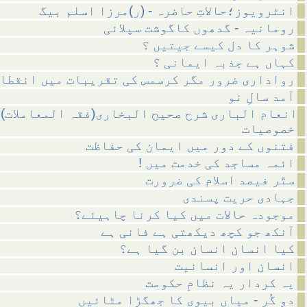
انٹرویوز؛حالاتِ حاضرہ - (ر)مرزا اسلم بیگ
رومانیہ - گدھوں کاگوشت سپلائی
شوہر کا دل کیسے جیتیں ؟
کہاں ہے جذبہ ایمانی ؟
رواداری ضرور مگر کرسمس کی تقریبات میں انقطاع
آمد سالِ نو
انعام الباری شرح صحیح البخاری(فقہ المعاملات)
خصوصیات
فتنوں کے دور میں ایمان کی حفاظت
! ائمہ مساجد کی خدمت میں
ستّر فیصد اسلام کی ضرورت
جہادی حریت پسندی
موجودہ حالات میں کیا کرنا چاہیئے؟
آنکھ جو کچھ دیکھتی ہے فانی ہے
کیا انسان انسان بن گیا ہے؟
انسان اور انسانیت
یہ کردار یہ نظامِ حکومت
دو گُر - میاں بیوی کا جھگڑا مٹائیں