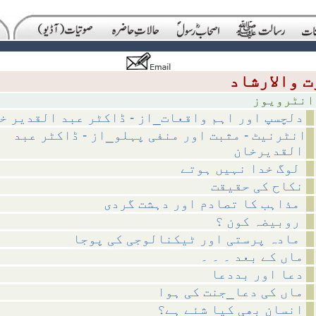
ویوز
دلچسپ اور اہم واقعات_از - ڈاکٹر عبد القدیر خ
انٹرنیٹ - مثبت اور منفی پہلو_از - ڈاکٹر عبد
القدیرخان
لوگ خدا نہیں ہوتے
نکاح کی حقیقت
مذاہب کا تصادم اور دہشت گردی
روبیضہ کون ؟
مادہ پرستی اور ٹیکنالوجی کی پوجا
ماں کے بعد ۔ ۔ ۔
دعا اور بددعا
ماں کی دعا_جنت کی ہوا
انسان بھی کیا شئے ہے؟