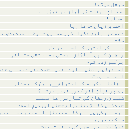
سوشل میڈیا
میدانِ عرفات کی آواز پر توجّہ دیں
! حلالہ
احساسِ زیاں جاتا رہا
دعوت وتبلیغ;فکرانگیز مضمون - مولانا مودودی م
سلام
دنیا کی ابتری کے اسباب و حل
رمضان کیوں آیا؟از - مفتی محمد تقی عثمانی
پولیو زدہ قوم
استقبالِ رمضان__از - مفتی محمد تقی عثمانی حفظ
اللہ سے جنگ
اؤلیائے کرام کا احترام__ربویٰ کا مسئلہ
ہم پر قرآن اثر کیوں نہیں کرتا ؟
شعبان;رمضان کی تیاریوں کا مہینہ
خودکشی کا بڑھتا ہوا رجحان اوردینِ اسلام
دوسروں کی چیزوں کا استعمال_از مفتی محمد تقی
.....سیکھتے رہو
تعطیلات میں بچوں کی دینی تربیت