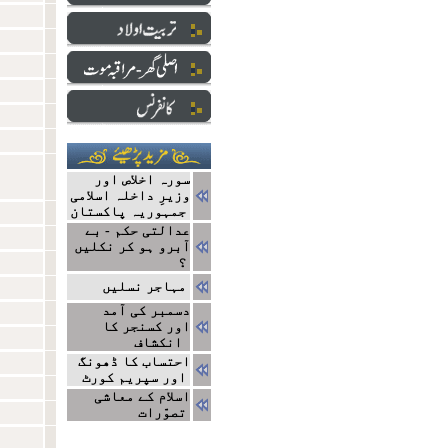
سورہ اخلاص اور
وزیرِ داخلہ اسلامی
جمہوریہ پاکستان
عدالتی حکم - بے
آبرو ہو کر نکلیں
؟
مہاجر نسلیں
دسمبر کی آمد
اور کسنجر کا
انکشاف
احتساب کا ڈھونگ
اور سپریم کورٹ
اسلام کے معاشی
تصوّرات