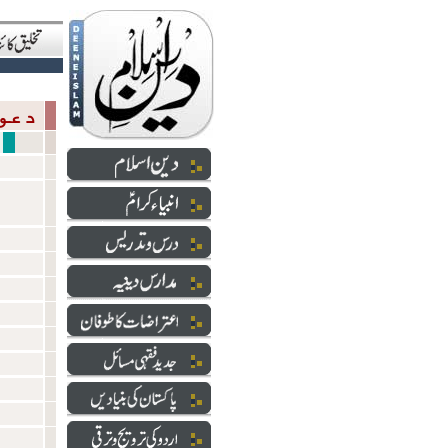
دعوت والارشاد
انٹر