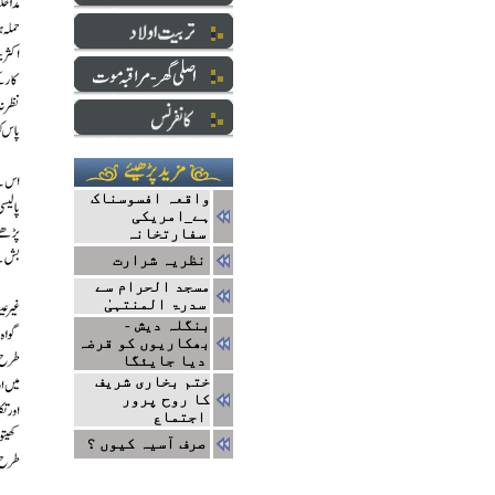
واقعہ افسوسناک
ہے_امریکی
سفارتخانہ
نظریہ شرارت
مسجد الحرام سے
سدرۃ المنتہیٰ
بنگلہ دیش -
بھکاریوں کو قرضہ
دیا جایئگا
ختم بخاری شریف
کا روح پرور
اجتماع
صرف آسیہ کیوں ؟