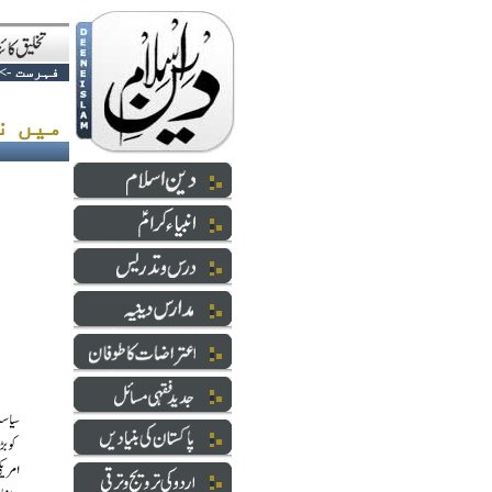
فہرست
->
میں نے خبردار کیا تھا