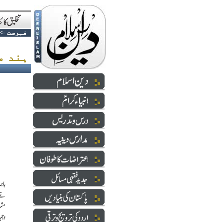
فہرست
->
ہند میں اسلام ہے آزاد ؟