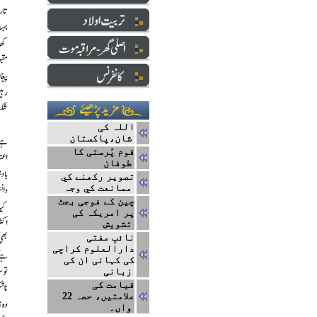
اللہ کی
شان،پاکستان
قوم پُرستی کا
طوفان
تصوير رکھنے کي
ممانعت کي وجہ
چین کے فوجی بجٹ
پر امریکہ کی
تشویش
نائبِ مفتی
دارالعلوم کراچی
کی کہانی ان کی
زبانی
قیامت کی
علامتیں، حصہ 22
واں۔