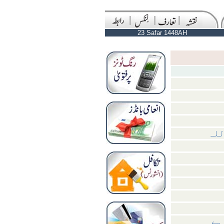
23 Safar 1448AH
للہ
ہے