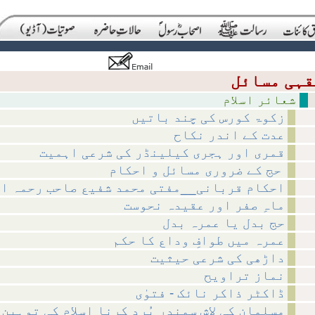
شعائر اسلام
زکوۃ کورس کی چند باتیں
عدت کے اندر نکاح
قمری اور ہجری کیلینڈر کی شرعی اہمیت
حج کے ضروری مسائل و احکام
احکام قربانی__مفتی محمد شفیع صاحب رحمہ ا
ماہِ صفر اور عقیدہ نحوست
حج بدل یا عمرہ بدل
عمرہ میں طوافِ وداع کا حکم
داڑھی کی شرعی حیثیت
نماز تراویح
ڈاکٹر ذاکر نائک - فتوٰی
مسلمان کی لاش سمندر بُرد کرنا اسلام کی توہین 