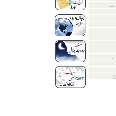
للہ
نی
ٰ