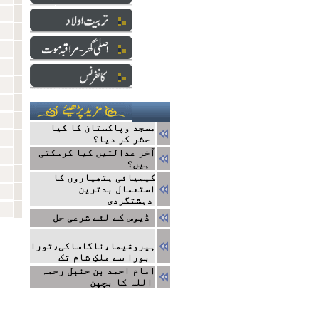
مسجد وپاکستان کا کیا
حشر کر دیا؟
آخر عدالتیں کیا کرسکتی
ہیں؟
کیمیائی ہتھیاروں کا
استعمال بدترین
دہشتگردی
ڈیوس کے لئے شرعی حل
ہیروشیما،ناگاساکی،تورا
بورا سے ملکِ شام تک
امام احمد بن حنبل رحمہ
اللہ کا بچپن