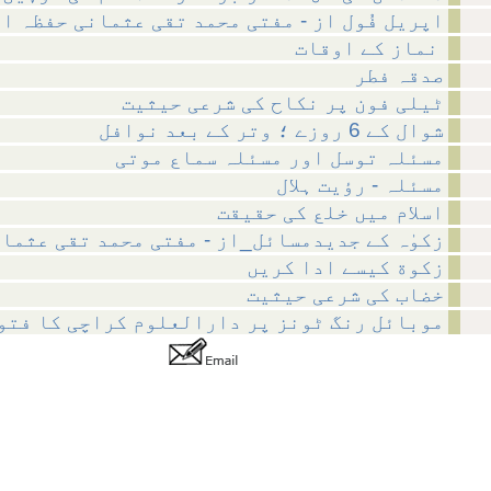
اپریل فُول از - مفتی محمد تقی عثمانی حفظہ ا
نماز کے اوقات
صدقہ فطر
ٹیلی فون پر نکاح کی شرعی حیثیت
شوال کے 6 روزے ؛ وتر کے بعد نوافل
مسئلہ توسل اور مسئلہ سماع موتی
مسئلہ - رؤیت ہلال
اسلام میں خلع کی حقیقت
زکوٰہ کے جدیدمسائل_از - مفتی محمد تقی عثما
زکوة کیسے ادا کریں
خضاب کی شرعی حیثیت
موبائل رنگ ٹونز پر دارالعلوم کراچی کا فتوی