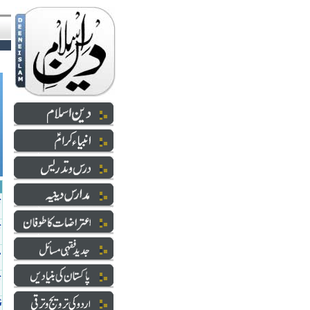
موضو
ت
ت
م
ت