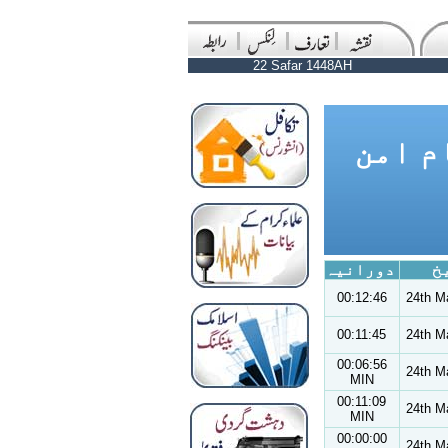
22 Safar 1448AH
م امن
دورانیہ
00:12:46
24th M
00:11:45
24th M
00:06:56
24th M
MIN
00:11:09
24th M
MIN
00:00:00
24th M