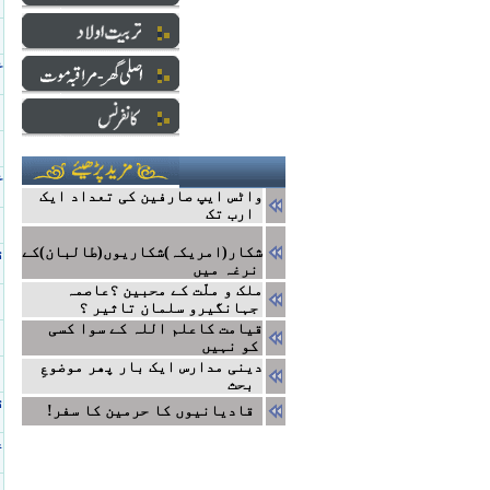
خ
خ
واٹس ایپ صارفین کی تعداد ایک
ارب تک
شکار(امریکہ)شکاریوں(طالبان)کے
ق
نرغہ میں
ملک و ملّت کے محبین ؟عاصمہ
جہانگیرو سلمان تاثیر ؟
قیامت کاعلم اللہ کے سوا کسی
کو نہیں
دینی مدارس ایک بار پھر موضوعِ
بحث
ق
!قادیانیوں کا حرمین کا سفر
ع