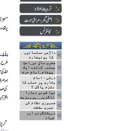
داڑھی مسلمانوں
کا یونیفارم
ھجری سالِ نو_امتِ
مسلمہ کےلئے ایک
پیغام_امامِ حرم
دہلی - امام
بخاری پر حملے کا
ملزم پاگل ؟
نیا قومی دھارا
ناگزیر__پرویزیت
جمہوری نظام کی
جبری مشقت
دہہشتگردی اور
جہاد