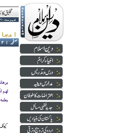
فہرست
->
اعجاز قرآن اور علم جنین