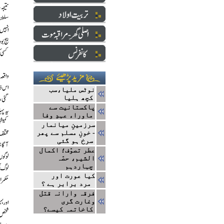
نوٹس ملیا،سب
کچھ ہلیا
پاکستانیت سے
ماوراء عہدِ وفا
سرزمینِ میانمار
- خونِ مسلم سے پھر
سرخ ہو گئی
عطر تصوّف؛ اکمال
الشیم، حصّہ
چہاردہم
کیا عورت اور
مرد برابر ہے ؟
فرقہ وارانہ قتل
وغارت گری
کاخاتمہ کیسے؟