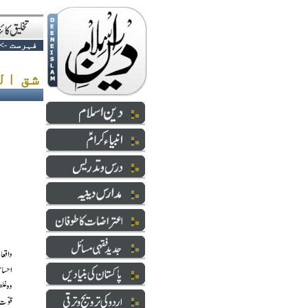
فہرست
->
شق الپاکستان