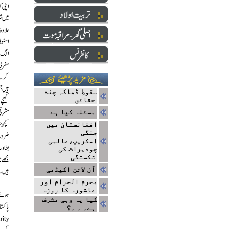
سقوطِ ڈھاکہ چند
حقائق
مسئلہ کیا ہے
افغانستان میں
جنگی
اسکریپ،عالمی
چودہراٹ کی
شکستگی
آن لائن اکیڈمی
محرم الحرام اور
عاشورہ کا روزہ
کیا یہ وہی مشرف
ہے۔ ۔ ۔؟