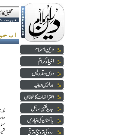
فہرست
->
اب خوش ہو__سقوطِ ڈھاکہ