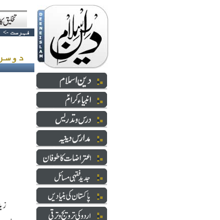
فہرست
->
دوسرے کی طرف سے حجِّ بدل کرنا