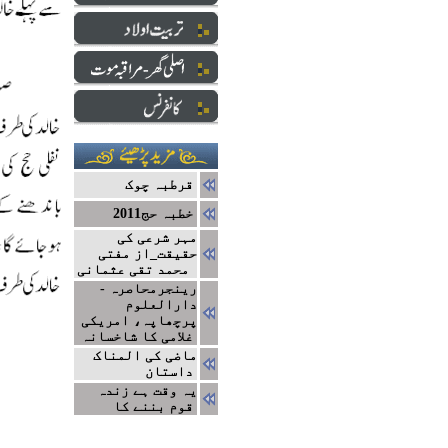
قرطبہ چوک
2011خطبہ حج
مہر شرعی کی
حقیقت_از مفتی
محمد تقی عثمانی
رینجرمحاصرہ -
دارالعلوم
پرچھاپہ، امریکی
غلامی کا شاخسانہ
ماضی کی المناک
داستان
یہ وقت ہے زندہ
قوم بننے کا