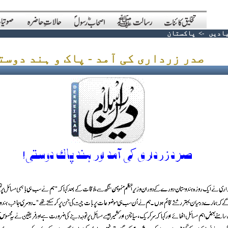
یادیں
->
پاکستان
صدر زرداری کی آمد - پاک و ہند دوستی