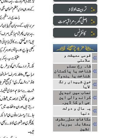
قومی معیشت و
سلامتی
شاہ رخ مسلم
شناخت یا پاکستان
شناخت یا ہندو؟
خونِ شہیداں رنگ
لایا
نصاب میں تبدیل
کرانے والی این
جی او کا ڈیرہ
یہ مال و دولت
دنیا
مکافاتِ عمل_مشرف
بمقابلہ بوریاں
نشین