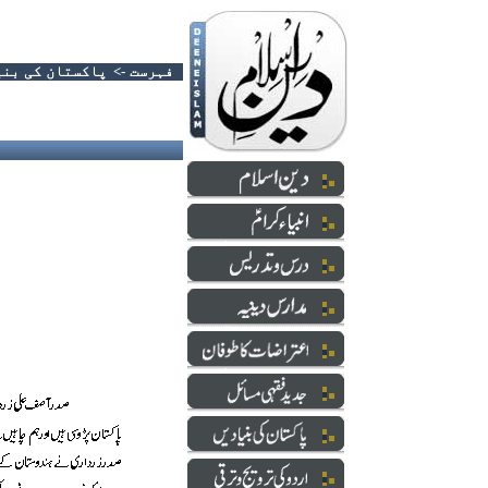
فہرست
->
پاکستان کی بن