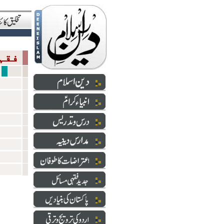
فقہی مسائل
قضایا عدا