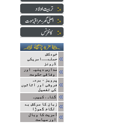
خودکش
حملے.....امریکی
ڈرونز
مدارس دینیہ اور
وفاقی حکومت
پرویز - بردہ
فروشی اور اثاثوں
کی تفصیل
گناہ. کبیرہ
زبان کا سرکش بے
لگام گھوڑا
آمریت کا وبال
اور سیاست