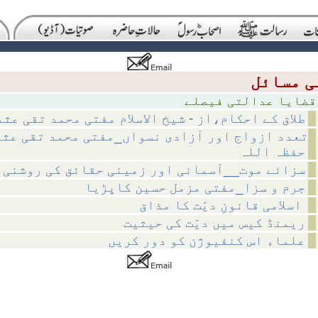
لتی فیصلے
طلاق کے احکام،از - شیخ الاسلام مفتی محمد تقی عث
تعدد ازواج اور آزادی نسواں_مفتی محمد تقی عث
حفظہ اللہ
سزائے موت__آسمانی اور زمینی حقائق کی روشنی 
جرم و سزا_مفتی مزمل حسین کاپڑیا
اسلامی قانونِ دیّت کا مذاق
ریمنڈ کیس میں دیّت کی حیثیت
علماء اس کنفیوژن کو دور کریں