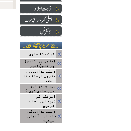
کرکٹ کا جنون
(اسلامی بینکاری
پر فتویٰ (خبر
دینی مدارس . . .
مغربی ایجنڈے کا
ہدف
میر جعفر اور
میر صادق کون ؟
امریکہ کی
زیرِسایہ مسلم
فوجیں
دینی مدارس کی
سند اور آئینی
حیثیت