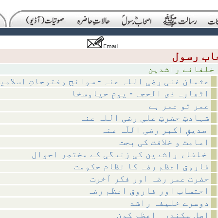
ئے راشدین
عثمان غنی رضی اللہ عنہ - سوانح وفتوحاتِ اسلامی
اٹھارہ ذی الحجہ - یومِ حیاوسخا
عمر تو عمر ہے
شہادتِ حضرتِ علی رضی اللہ عنہ
صدیقِ اکبر رضی اللّہ عنہ
امامت و خلافت کی بحث
خلفاء راشدین کی زندگی کے مختصر احوال
فاروق اعظم رضہ کا نظام حکومت
حضرت عمر رضہ اور فکر آخرت
احتساب اور فاروق اعظم رضہ
دوسرے خلیفہ راشد
اصل سکندر ِ اعظم کون