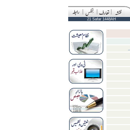
21 Safar 1448AH
ہ