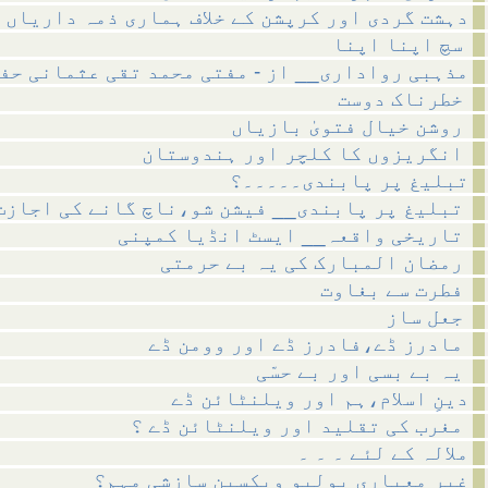
دہشت گردی اور کرپشن کے خلاف ہماری ذمہ داریاں
سچ اپنا اپنا
مذہبی رواداری__ از - مفتی محمد تقی عثمانی حف
خطرناک دوست
روشن خیال فتویٰ بازیاں
انگریزوں کا کلچر اور ہندوستان
تبلیغ پر پابندی۔۔۔۔۔؟
تبلیغ پر پابندی__ فیشن شو،ناچ گانے کی اجازت
تاریخی واقعہ__ ایسٹ انڈیا کمپنی
رمضان المبارک کی یہ بے حرمتی
فطرت سے بغاوت
جعل ساز
مادرز ڈے،فادرز ڈے اور وومن ڈے
یہ بے بسی اور بے حسّی
دینِ اسلام،ہم اور ویلنٹائن ڈے
مغرب کی تقلید اور ویلنٹائن ڈے ؟
ملالہ کے لئے ۔ ۔ ۔
غیر معیاری پولیو ویکسین سازشی مہم؟