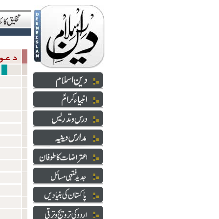
دعوت والارشاد
سازشی