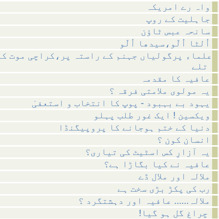
واہ رے امریکہ
جاہلیت کے روپ
سانحہ عبس ٹاؤن
اُلٹا اُلّو،سیدھا اُلّو
علماء پرگولیاں جہنم کے راستہ پر،کراچی موت کے
تلے
عافیہ کا مقدمہ
یہ مولوی ملامتی فرقہ ؟
یہود بے بہبود - پوپ کا انتخاب و استعفیٰ
ویکسین ! ایک غور طلب پہلو
دنیا کے ختم ہوجانے کا پروپیگنڈا
انسان کون ؟
یہ آزارِ کس اسٹیٹ کی تیاری؟
عافیہ نے کیا بگاڑا ہے؟
ملالہ اور ملال ڈے
رب کی پکڑ بڑی سخت ہے
ملالہ...... عافیہ اور دہشتگرد ؟
!چراغ گل ہو گیا