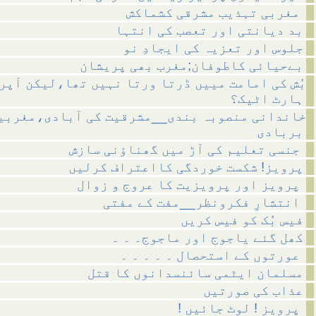
مغربی تہذیب مشرقی کشماکش
بد دیانتی اور تعصب کی انتہا
جلوس اور تعزیہ کی ایجادِ نو
بےحیائی کاطوفان;مغرب بھی پریشان
بُش کی امامت مییں ڈرتا ورتا نہیں تھا،لیکن آپر
ہارٹ اٹیک؟
خاندانی منصوبہ بندی__مشرقیت کی آبادی،مغربی
بربادی
جنسی تعلیم کی آڑ میں گھناؤنی سازش
پرویز! شکست خوردگی کااعتراف کرلیں
پرویز اور پرویزیت کا عروج و زوال
انتشارِ فکرونظر__مفت کے مفتی
فیس بُک کو فیس کریں
کھل گئے یاجوج اور ماجوج۔ ۔ ۔
عورتوں کے استحصال ۔ ۔ ۔ ۔ ۔
مسلمان ایٹمی سائنسدانوں کا قتل
عذاب کی صورتیں
! پرویز ! لوٹ جائیں