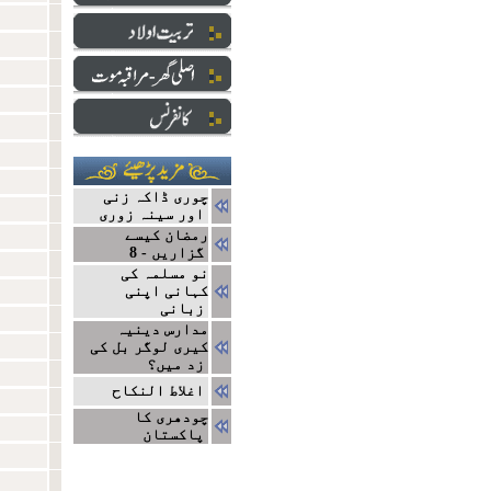
چوری ڈاکہ زنی
اور سینہ زوری
رمضان کیسے
گزاریں - 8
نو مسلمہ کی
کہانی اپنی
زبانی
مدارس دینیہ
کیری لوگر بل کی
زد میں؟
اغلاط النکاح
چودھری کا
پاکستان