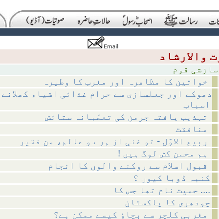
 قوم
خواتین کا مظاھرہ اور مغرب کا وطیرہ
دھوکے اور جعلسازی سے حرام غذائی اشیاء کھلانے 
اسباب
تہذیب یافتہ جرمن کی تعصّبانہ ستائش
منافقت
ربیع الاوّل - تو غنی از ہر دو عالم، من فقیر
! ہم محسن کش لوگ ہیں
قبول اسلام سے روکنے والوں کا انجام
کنبہ ڈوبا کیوں ؟
حمیت نام تھا جس کا ....
چودھری کا پاکستان
مغربی کلچر سے بچاؤ کیسے ممکن ہے؟