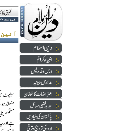
فہرست
->
آئین پاکستان پڑھا اور پڑھایا جائے