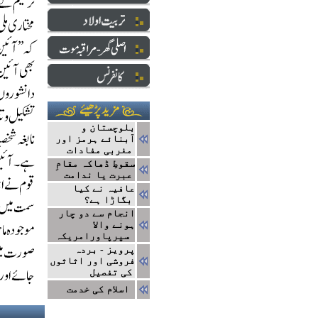
بلوچستان و
آبنائے ہرمز اور
مغربی مفادات
سقوطِ ڈھاکہ مقامِ
عبرت یا ندامت
عافیہ نے کیا
بگاڑا ہے؟
انجام سے دو چار
ہونے والا
سپرپاورامریکہ
پرویز - بردہ
فروشی اور اثاثوں
کی تفصیل
اسلام کی خدمت