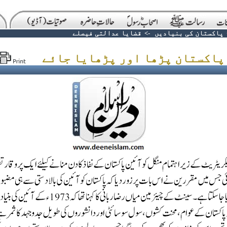
پاکستان کی بنیادیں
->
قضایا عدالتی فیصلے