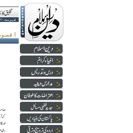
فہرست
->
افسوس صد افسوس