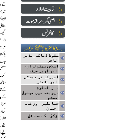
سقوطِ ڈھاکہ_نذیر
ناجی
اسلام،سیکولرازم
اور آرمی چیف
امریکہ کی دوستی
اور دشمنی
دارالعلوم
دیوبند میں مینول
سسٹم
جہانگیر اور شاہ
جہان
زکوٰٰٰٰہ کے مسائل