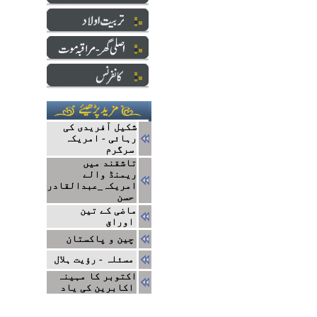
شکیل آفریدی کی
رہائی - امریکہ
سرگرم
تاشقند میں
ریمنڈ والے
امریکہ_عبدالقادر
حسن
ماضی کے تین
اوراق
چین و پاکستان
مسئلہ - رؤیت ہلال
اکتوبر کا مہینہ
اکابرین کی یاد