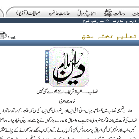
درس و تدریس
->
سازشی قوم