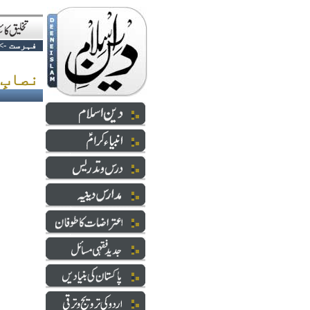
فہرست
->
نصابِ تعلیم تختہ مشق