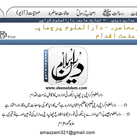
مدارس دینیہ
->
تعارف جامعہ دارالعلوم کراچی
محاصرہ - دارالعلوم پرچھاپہ