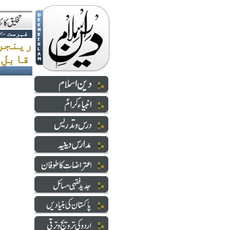
فہرست
->
رینجر
قابلِ مذمت اقدام