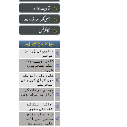
مدارس کی پُرامن
فوجیں
کامیابی__مولانا
اسلم شیخوپوری
شہید
فلوریڈہ،امریکہ
میں قرآنِ کریم کی
بےحرمتی
میدانِ عرفات کی
آواز پر توجّہ دیں
اداکار ملک کے
ثقافتی سفیر
درد مسلم مقام
مصطفٰی صلی اللہ
علیہ وسلم ست