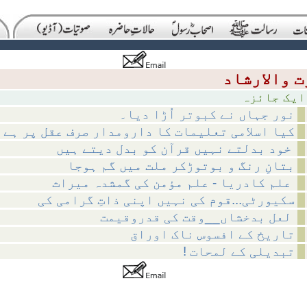
ائزہ
نور جہاں نے کبوتر اُڑا دیا۔
کیا اسلامی تعلیمات کا دارومدار صرف عقل پر ہے 
خود بدلتے نہیں قرآن کو بدل دیتے ہیں
بتانِ رنگ و بوتوڑکر ملت میں گم ہوجا
علم کادریا - علم مؤمن کی گمشدہ میراث
سکیورٹی...قوم کی نہیں اپنی ذاتِ گرامی کی
لعل بدخشاں__وقت کی قدروقیمت
تاریخ کے افسوس ناک اوراق
! تبدیلی کے لمحات