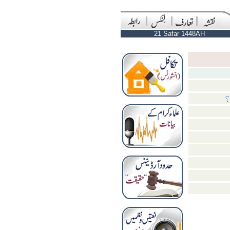
21 Safar 1448AH
؟