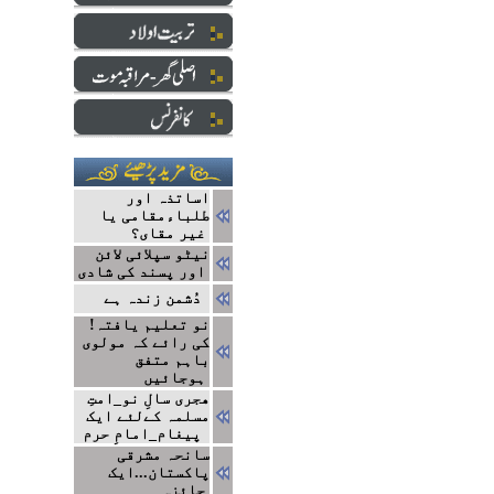
اساتذہ اور
طلباءمقامی یا
غیر مقای؟
نیٹو سپلائی لائن
اور پسند کی شادی
دُشمن زندہ ہے
!نو تعلیم یافتہ
کی رائے کہ مولوی
باہم متفق
ہوجائیں
ھجری سالِ نو_امتِ
مسلمہ کےلئے ایک
پیغام_امامِ حرم
سانحہ مشرقی
پاکستان...ایک
جائزہ