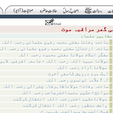
 علماء
سانحۂ وفات: مفتی محمد رفیع عثمانی رحمہ اللہ
سانحہ ارتحال: مفتی محمد رفیع عثمانی رحمہ الل
مفکّر اسلام مولانا مفتی محمود رحمہ اللہ
مولانا عبید اللہ رحمہ اللہ - جامعہ اشرفیہ لاہو
مولانا آزاد رحمہ اللہ
ایک مردِ درویش کاسفرِ آخرت
آہ ! علاّمہ تونسوی رحمہ اللہ
سانحہ وفات - مولاناظاہرشاہ چترالی رحمہ اللہ
سوانح - حکیم محمداخترصاحب رحمہ اللہ
مولاناحکیم اختررحمہ اللہ انتقال کرگئے
واصف منظور رحمہ اللہ انتقال کرگئے
شیخ الحدیث عبدالغنی شہیدرح