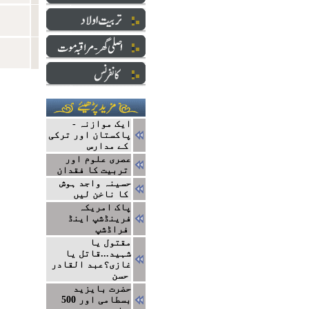
ایک موازنہ -
پاکستان اور ترکی
کے مدارس
عصری علوم اور
تربیت کا فقدان
حسینہ واجد ہوش
کا ناخن لیں
پاک امریکہ
فرینڈشپ اینڈ
فراڈشپ
مقتول یا
شہید...قاتل یا
غازی؟عبد القادر
حسن
حضرت بایزید
بسطامی اور 500