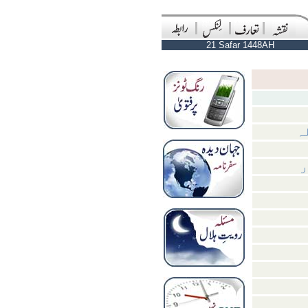
21 Safar 1448AH
ہ
ر