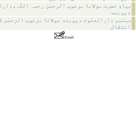
بیادِ حضرت مولانا مرغوب الرحمٰن رحمہ اللّہ،دار
دیوبند
مہتمم دارالعلوم دیوبند مولانا مرغوب الرحمٰن ک
انتقال