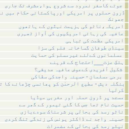
جوتے کاسفر نمرود سے شروع ہوا،مشرف تک جاری
ڈرون حملوں پر امریکی اورپاکستانی حکام میں نو
جھونک
امریکہ،ناٹو کی ہزیمت نہتّوں کے ہاتھوں
عافیہ کی رہائی امریکیوں کی آواز ٹھہری
امریکی عظمت کی تباہی
سینڈی طوفان گساخانہ فلم کی سزا
مسلمانوں کےلئے غیرمسلم کی حمایت
ہتکِ عزت___احتجاج کے قرینے
شکیل آفریدی کےعوض عافیہ صدیقی؟
برمی مسلمان - حسینہ واجدکی سفّاکی
بنگلہ دیش - مطیع الرحمٰن کو پھانسی چڑھانے کا تہ
کرلیا
مسجد پر ڈرون حملہ اور مغربی میڈیا
حمیت نام تھا جس کا گئی تیمور کے گھر سے
ناٹو رسد کی بحالی پر شرمناک سودےبازی
حسینہ واجد نے ڈاکٹر یونس کی زندگی تنگ کردی
نیٹو رسد کی بحالی کے مضمرات