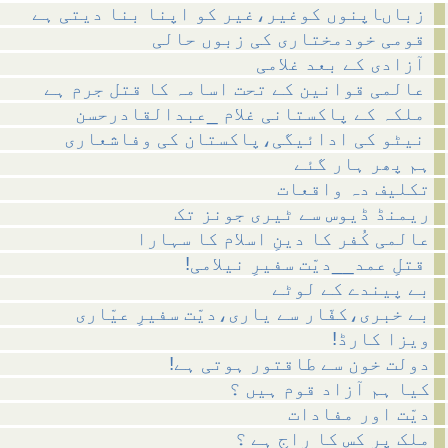
زباںاپنوں کوغیر،غیر کو اپنا بنا دیتی ہے
قومی خودمختاری کی زبوں حالی
آزادی کے بعد غلامی
عالمی قوانین کے تحت اسامہ کا قتل جرم ہے
ملکہ کے پاکستانی غلام _عبدالقادرحسن
نیٹو کی ادائیگی،پاکستان کی وفاشعاری
ہم پھر ہار گئے
تکلیف دہ واقعات
ریمنڈ ڈیوس سے ٹیری جونز تک
عالمی کُفر کا دینِ اسلام کا سہارا
!قتلِ عمد__دیّت سفیرِ نیلامی
بے پیندے کے لوٹے
بے خبری،کفّار سے یاری،دیّت سفیرِ عیّاری
!ویزا کارڈ
!دولت خون سے طاقتور ہوتی ہے
کیا ہم آزاد قوم ہیں ؟
دیّت اور مفادات
ملک پر کس کا راج ہے ؟