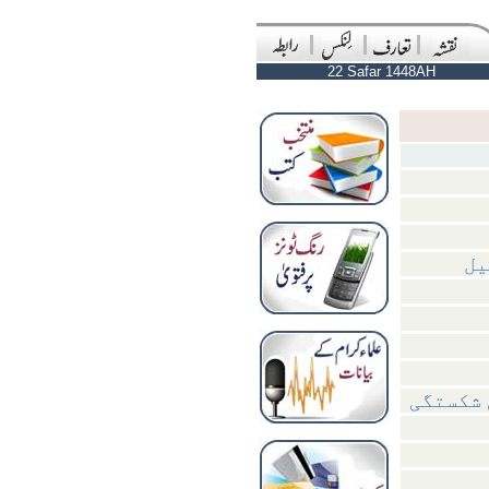
22 Safar 1448AH
یل
 شکستگی