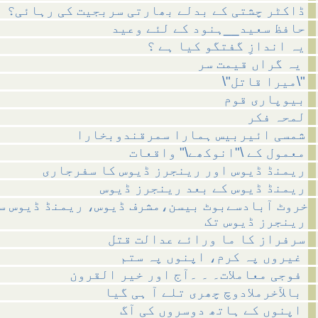
ڈاکٹر چشتی کے بدلے بھارتی سربجیت کی رہائی؟
حافظ سعید__ہنود کے لئے وعید
یہ اندازِ گفتگو کیا ہے ؟
یہ گراں قیمت سر
\"میرا قاتل\"
بیوپاری قوم
لمحہ فکر
شمسی ائیربیس ہمارا سمرقندوبخارا
معمول کے \"انوکھے\" واقعات
ریمنڈ ڈیوس اور رینجرز ڈیوس کا سفرجاری
ریمنڈ ڈیوس کے بعد رینجرز ڈیوس
خروٹ آبادسےبوٹ بیسن،مشرف ڈیوس، ریمنڈ ڈیوس س
رینجرز ڈیوس تک
سرفراز کا ما ورائے عدالت قتل
غیروں پہ کرم، اپنوں پہ ستم
فوجی معاملات۔ ۔ ۔آج اور خیر القرون
بالآخرملادوچ چھری تلے آ ہی گیا
اپنوں کے ہاتھ دوسروں کی آگ