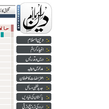
حالاتِ حاضرہ
ہتک 