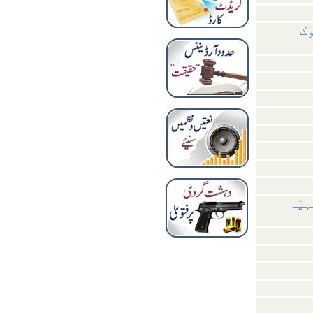
ک
یّہ