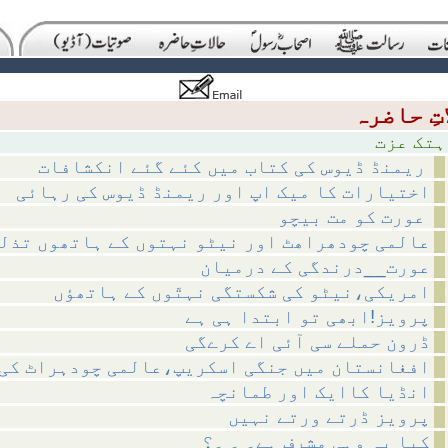
عزت
ریمنڈ ڈیوس کی کتاب میں کئے گئے انکشافات
اختیارات کا میک اپ اور ریمنڈ ڈیوس کی رہائی
عورت کو مت بیچو
عالمی چودھراھٹ اور نیٹو نہتوں کے ہاتھوں تذل
عورت__درندگی کے درمیان
امریکی،نیٹو کی شکستگی نہتّوں کے ہاتھؤں
پرویز!ابھی تو ابتدا ہی ہے
ڈرون حملے سی آئی اے کرےگی
افغانستان میں جنگی اسکریپ،عالمی چودہراٹ کی
انڈیا کاایک اور طمانچہ
پرویز ڈرتے ورتے نہیں
کیا یہ وہی مشرف ہے۔ ۔ ۔؟