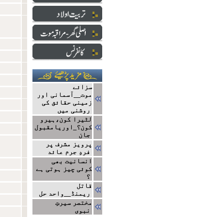
سزائے
موت__آسمانی اور
زمینی حقائق کی
روشنی میں
لٹیرا کون،ہیرو
کون؟_اوریامقبول
جان
پرویز مشرف پر
فردِ جرم عائد
انسانیت بھی
کوئی چیز ہوتی ہے
؟
قاتل
ریمنڈ__واحد حل
مختصر سیرتِ
نبوی